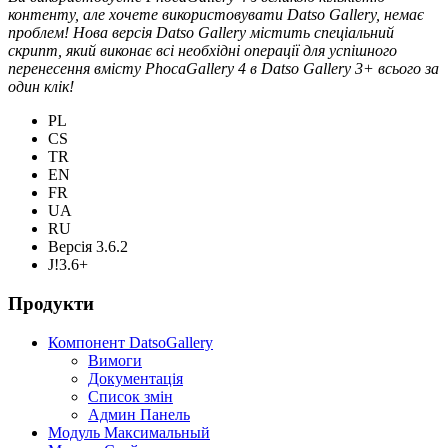
контенту, але хочете використовувати Datso Gallery, немає
проблем! Нова версія Datso Gallery містить спеціальний
скрипт, який виконає всі необхідні операції для успішного
перенесення вмісту PhocaGallery 4 в Datso Gallery 3+ всього за
один клік!
PL
CS
TR
EN
FR
UA
RU
Версія 3.6.2
J!3.6+
Продукти
Компонент DatsoGallery
Вимоги
Документація
Список змін
Админ Панель
Модуль Максимальный