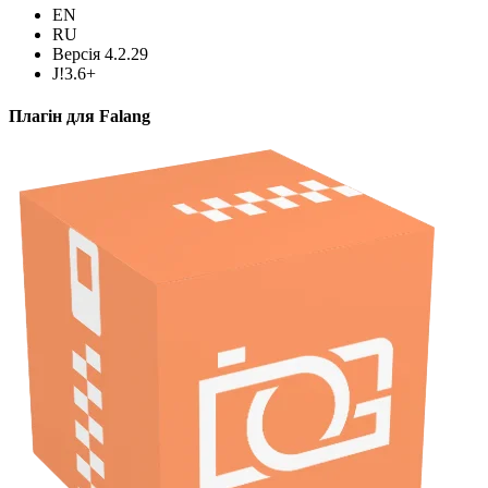
EN
RU
Версія 4.2.29
J!3.6+
Плагін для Falang