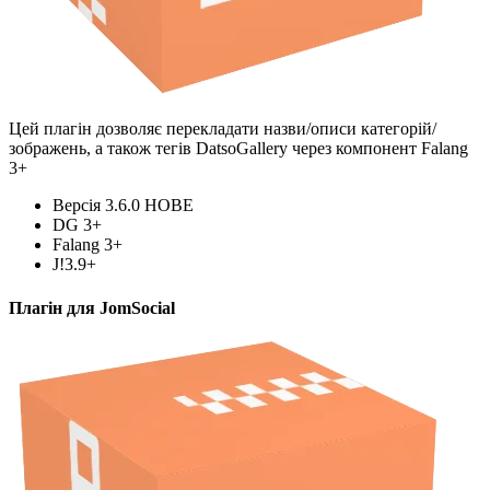
Цей плагін дозволяє перекладати назви/описи категорій/
зображень, а також тегів DatsoGallery через компонент Falang
3+
Версія 3.6.0
НОВЕ
DG 3+
Falang 3+
J!3.9+
Плагін для JomSocial