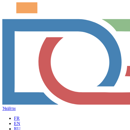
Увійти
FR
EN
RU