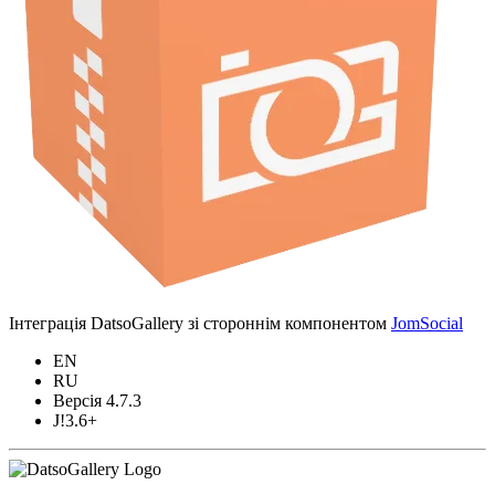
Інтеграція DatsoGallery зі стороннім компонентом
JomSocial
EN
RU
Версія 4.7.3
J!3.6+