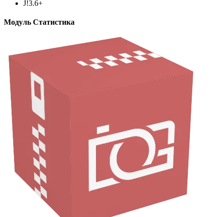
J!3.6+
Модуль Статистика