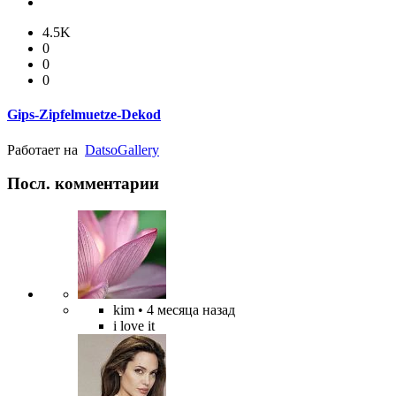
4.5K
0
0
0
Gips-Zipfelmuetze-Dekod
Работает на
Datso
Gallery
Посл. комментарии
kim
• 4 месяца назад
i love it