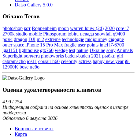
Datso Gallery 5.0.0
Облако Тегов
photoshop
кот
Roppenheim
moon
warren louw (2d)
2020
core i7
2700k
studio
mobile
Pittosporum tobira
невада
snowfall
q9400
розы
dragon
DJI
m.2
extreme
technologie
midjourney
cigogne
outer space
iPhone 15 Pro Max
fragile
user points
intel i7-6700
lga1151
lighthouse
gtx760
wedge
test
nature
Ukraine
sony
Animals
Superlight
волчата
photoworks
baden-baden
2021
рыбки
girl
cabramacho
ios11
corsair h60
celebrity
actress
happy new year
i9-
12900K
bose
небо
Оценка удовлетворенности клиентов
4.99 / 754
Информация собрана на основе клиентских оценок в центре
поддержки
Обновлено 6 августа 2026
Вопросы и ответы
Карта