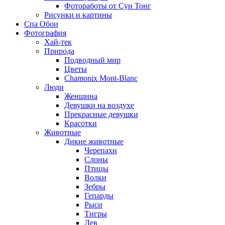
Фотоработы от Сун Тонг
Рисунки и картины
Спа Обои
Фотография
Хай-тек
Природа
Подводный мир
Цветы
Chamonix Mont-Blanc
Люди
Женщина
Девушки на воздухе
Прекрасные девушки
Красотки
Животные
Дикие животные
Черепахи
Слоны
Птицы
Волки
Зебры
Гепарды
Рыси
Тигры
Лев