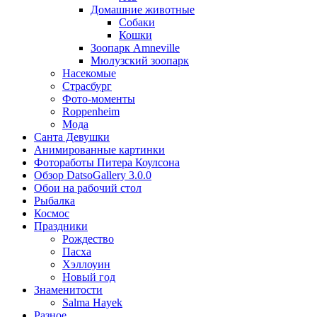
Домашние животные
Собаки
Кошки
Зоопарк Amneville
Мюлузский зоопарк
Насекомые
Страсбург
Фото-моменты
Roppenheim
Мода
Санта Девушки
Aнимированные картинки
Фотоработы Питера Коулсона
Обзор DatsoGallery 3.0.0
Обои на рабочий стол
Рыбалка
Космос
Праздники
Рождество
Пасха
Хэллоуин
Новый год
Знаменитости
Salma Hayek
Разное