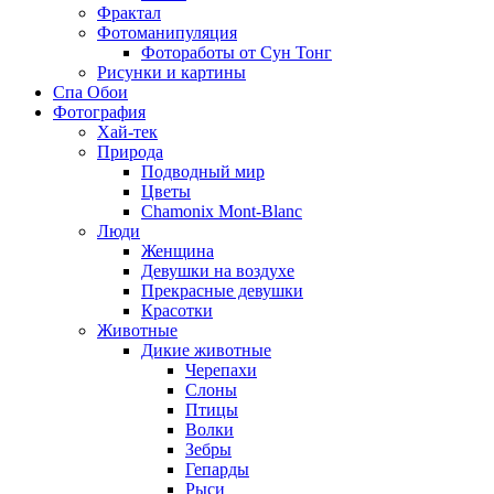
Фрактал
Фотоманипуляция
Фотоработы от Сун Тонг
Рисунки и картины
Спа Обои
Фотография
Хай-тек
Природа
Подводный мир
Цветы
Chamonix Mont-Blanc
Люди
Женщина
Девушки на воздухе
Прекрасные девушки
Красотки
Животные
Дикие животные
Черепахи
Слоны
Птицы
Волки
Зебры
Гепарды
Рыси