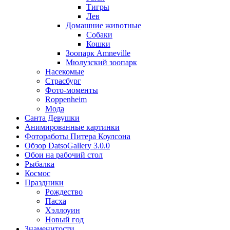
Тигры
Лев
Домашние животные
Собаки
Кошки
Зоопарк Amneville
Мюлузский зоопарк
Насекомые
Страсбург
Фото-моменты
Roppenheim
Мода
Санта Девушки
Aнимированные картинки
Фотоработы Питера Коулсона
Обзор DatsoGallery 3.0.0
Обои на рабочий стол
Рыбалка
Космос
Праздники
Рождество
Пасха
Хэллоуин
Новый год
Знаменитости