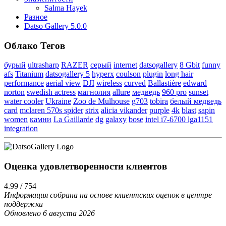
Salma Hayek
Разное
Datso Gallery 5.0.0
Облако Тегов
бурый
ultrasharp
RAZER
серый
internet
datsogallery
8 Gbit
funny
afs
Titanium
datsogallery 5
hyperx
coulson
plugin
long hair
performance
aerial view
DJI
wireless
curved
Ballastière
edward
norton
swedish actress
магнолия
allure
медведь
960 pro
sunset
water cooler
Ukraine
Zoo de Mulhouse
g703
tobira
белый медведь
card
mclaren 570s spider
strix
alicia vikander
purple
4k
blast
sapin
women
камни
La Gaillarde
dg
galaxy
bose
intel i7-6700 lga1151
integration
Оценка удовлетворенности клиентов
4.99 / 754
Информация собрана на основе клиентских оценок в центре
поддержки
Обновлено 6 августа 2026