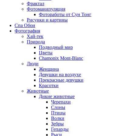
Фрактал
Фотоманипуляция
Фотоработы от Сун Тонг
Рисунки и картины
Спа Обои
Фотография
Хай-тек
Природа
Подводный мир
Цветы
Chamonix Mont-Blanc
Люди
Женщина
Девушки на воздухе
Прекрасные девушки
Красотки
Животные
Дикие животные
Черепахи
Слоны
Птицы
Волки
Зебры
Гепарды
Рыси