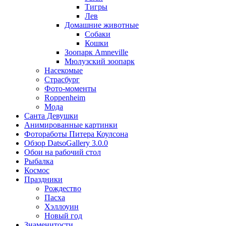
Тигры
Лев
Домашние животные
Собаки
Кошки
Зоопарк Amneville
Мюлузский зоопарк
Насекомые
Страсбург
Фото-моменты
Roppenheim
Мода
Санта Девушки
Aнимированные картинки
Фотоработы Питера Коулсона
Обзор DatsoGallery 3.0.0
Обои на рабочий стол
Рыбалка
Космос
Праздники
Рождество
Пасха
Хэллоуин
Новый год
Знаменитости