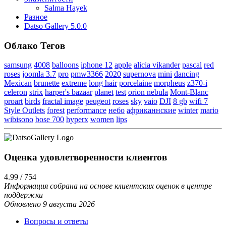
Salma Hayek
Разное
Datso Gallery 5.0.0
Облако Тегов
samsung
4008
balloons
iphone 12
apple
alicia vikander
pascal
red
roses
joomla 3.7
pro
pmw3366
2020
supernova
mini
dancing
Mexican
brunette
extreme
long hair
porcelaine
morpheus
z370-i
celeron
strix
harper's bazaar
planet
test
orion nebula
Mont-Blanc
proart
birds
fractal image
peugeot
roses
sky
vaio
DJI
8 gb
wifi 7
Style Outlets
forest
performance
небо
африканнские
winter
mario
wibisono
bose 700
hyperx
women
lips
Оценка удовлетворенности клиентов
4.99 / 754
Информация собрана на основе клиентских оценок в центре
поддержки
Обновлено 9 августа 2026
Вопросы и ответы