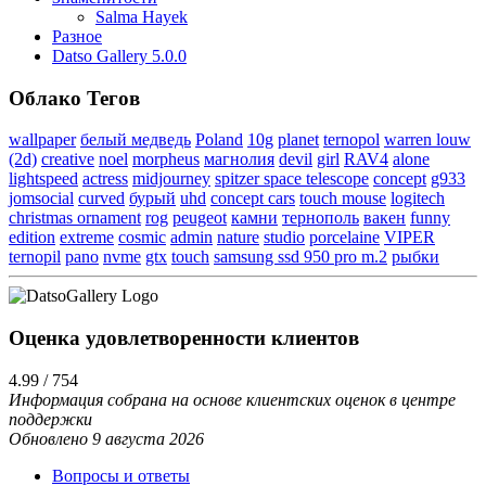
Salma Hayek
Разное
Datso Gallery 5.0.0
Облако Тегов
wallpaper
белый медведь
Poland
10g
planet
ternopol
warren louw
(2d)
creative
noel
morpheus
магнолия
devil
girl
RAV4
alone
lightspeed
actress
midjourney
spitzer space telescope
concept
g933
jomsocial
curved
бурый
uhd
concept cars
touch mouse
logitech
christmas ornament
rog
peugeot
камни
тернополь
вакен
funny
edition
extreme
cosmic
admin
nature
studio
porcelaine
VIPER
ternopil
pano
nvme
gtx
touch
samsung ssd 950 pro m.2
рыбки
Оценка удовлетворенности клиентов
4.99 / 754
Информация собрана на основе клиентских оценок в центре
поддержки
Обновлено 9 августа 2026
Вопросы и ответы