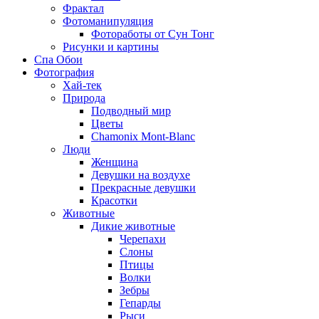
Фрактал
Фотоманипуляция
Фотоработы от Сун Тонг
Рисунки и картины
Спа Обои
Фотография
Хай-тек
Природа
Подводный мир
Цветы
Chamonix Mont-Blanc
Люди
Женщина
Девушки на воздухе
Прекрасные девушки
Красотки
Животные
Дикие животные
Черепахи
Слоны
Птицы
Волки
Зебры
Гепарды
Рыси