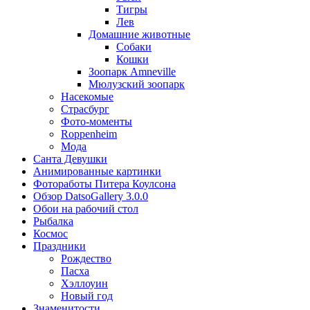
Тигры
Лев
Домашние животные
Собаки
Кошки
Зоопарк Amneville
Мюлузский зоопарк
Насекомые
Страсбург
Фото-моменты
Roppenheim
Мода
Санта Девушки
Aнимированные картинки
Фотоработы Питера Коулсона
Обзор DatsoGallery 3.0.0
Обои на рабочий стол
Рыбалка
Космос
Праздники
Рождество
Пасха
Хэллоуин
Новый год
Знаменитости