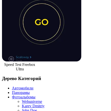
Speed Test Freebox
Ultra
Дерево Категорий
Автомобили
Панорамы
Фотоальбомы
Webuniverse
Karev Dmitriy
John Doe