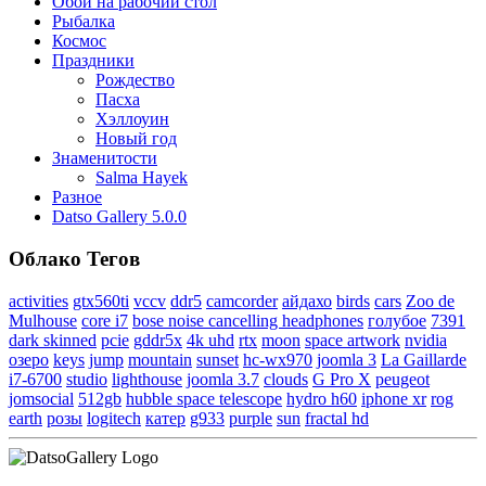
Обои на рабочий стол
Рыбалка
Космос
Праздники
Рождество
Пасха
Хэллоуин
Новый год
Знаменитости
Salma Hayek
Разное
Datso Gallery 5.0.0
Облако Тегов
activities
gtx560ti
vccv
ddr5
camcorder
айдахо
birds
cars
Zoo de
Mulhouse
core i7
bose noise cancelling headphones
голубое
7391
dark skinned
pcie
gddr5x
4k uhd
rtx
moon
space artwork
nvidia
озеро
keys
jump
mountain
sunset
hc-wx970
joomla 3
La Gaillarde
i7-6700
studio
lighthouse
joomla 3.7
clouds
G Pro X
peugeot
jomsocial
512gb
hubble space telescope
hydro h60
iphone xr
rog
earth
розы
logitech
катер
g933
purple
sun
fractal hd