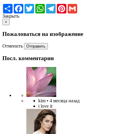
Share
Facebook
Twitter
WhatsApp
Telegram
Pinterest
Gmail
Закрыть
×
Пожаловаться на изображение
Отменить
Отправить
Посл. комментарии
kim
• 4 месяца назад
i love it