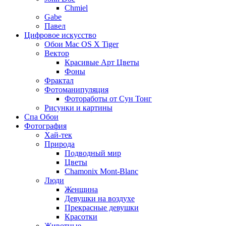
Chmiel
Gabe
Павел
Цифровое искусство
Обои Mac OS X Tiger
Вектор
Красивые Арт Цветы
Фоны
Фрактал
Фотоманипуляция
Фотоработы от Сун Тонг
Рисунки и картины
Спа Обои
Фотография
Хай-тек
Природа
Подводный мир
Цветы
Chamonix Mont-Blanc
Люди
Женщина
Девушки на воздухе
Прекрасные девушки
Красотки
Животные