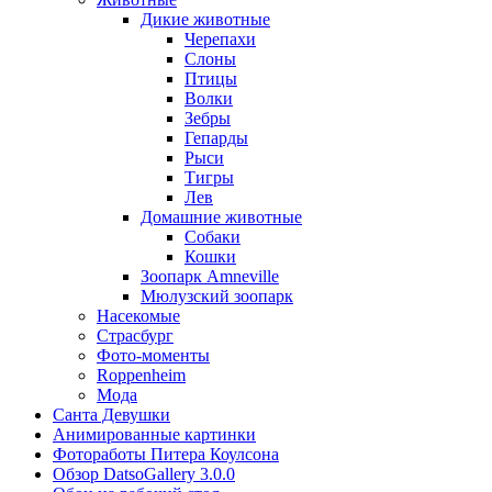
Дикие животные
Черепахи
Слоны
Птицы
Волки
Зебры
Гепарды
Рыси
Тигры
Лев
Домашние животные
Собаки
Кошки
Зоопарк Amneville
Мюлузский зоопарк
Насекомые
Страсбург
Фото-моменты
Roppenheim
Мода
Санта Девушки
Aнимированные картинки
Фотоработы Питера Коулсона
Обзор DatsoGallery 3.0.0