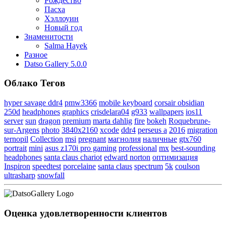
Рождество
Пасха
Хэллоуин
Новый год
Знаменитости
Salma Hayek
Разное
Datso Gallery 5.0.0
Облако Тегов
hyper savage ddr4
pmw3366
mobile keyboard
corsair obsidian
250d
headphones
graphics
crisdelara04
g933
wallpapers
ios11
server
sun
dragon
premium
marta dahlig
fire
bokeh
Roquebrune-
sur-Argens
photo
3840x2160
xcode
ddr4
perseus a
2016
migration
ternopil
Collection
msi
pregnant
магнолия
наличные
gtx760
portrait
mini
asus z170i pro gaming
professional
mx
best-sounding
headphones
santa claus chariot
edward norton
оптимизация
Inspiron
speedtest
porcelaine
santa claus
spectrum
5k
coulson
ultrasharp
snowfall
Оценка удовлетворенности клиентов