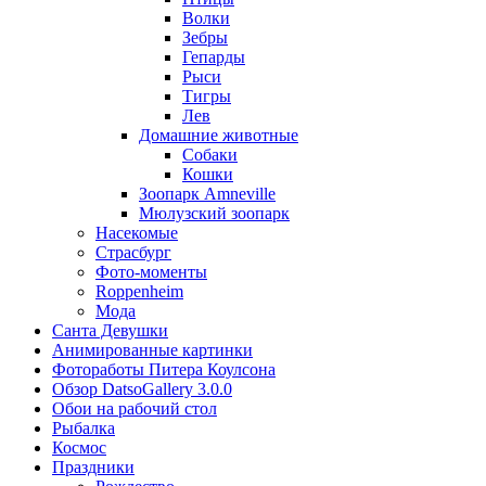
Волки
Зебры
Гепарды
Рыси
Тигры
Лев
Домашние животные
Собаки
Кошки
Зоопарк Amneville
Мюлузский зоопарк
Насекомые
Страсбург
Фото-моменты
Roppenheim
Мода
Санта Девушки
Aнимированные картинки
Фотоработы Питера Коулсона
Обзор DatsoGallery 3.0.0
Обои на рабочий стол
Рыбалка
Космос
Праздники