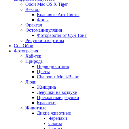
Обои Mac OS X Tiger
Вектор
Красивые Арт Цветы
Фоны
Фрактал
Фотоманипуляция
Фотоработы от Сун Тонг
Рисунки и картины
Спа Обои
Фотография
Хай-тек
Природа
Подводный мир
Цветы
Chamonix Mont-Blanc
Люди
Женщина
Девушки на воздухе
Прекрасные девушки
Красотки
Животные
Дикие животные
Черепахи
Слоны
Птицы