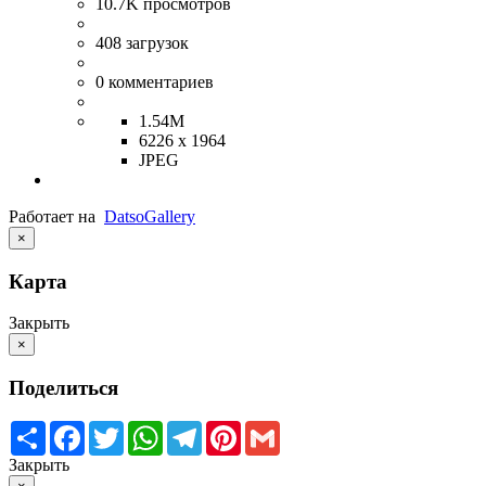
10.7K
просмотров
408
загрузок
0
комментариев
1.54M
6226 x 1964
JPEG
Работает на
Datso
Gallery
×
Карта
Закрыть
×
Поделиться
Share
Facebook
Twitter
WhatsApp
Telegram
Pinterest
Gmail
Закрыть