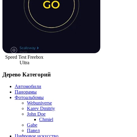
Speed Test Freebox
Ultra
Дерево Категорий
Автомобили
Панорамы
Фотоальбомы
Webuniverse
Karev Dmitriy
John Doe
Chmiel
Gabe
Павел
Цифровое искусство