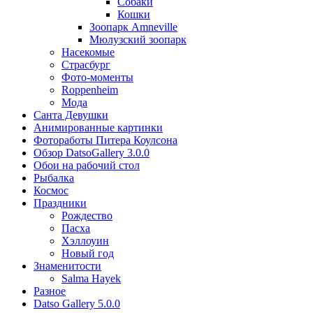
Собаки
Кошки
Зоопарк Amneville
Мюлузский зоопарк
Насекомые
Страсбург
Фото-моменты
Roppenheim
Мода
Санта Девушки
Aнимированные картинки
Фотоработы Питера Коулсона
Обзор DatsoGallery 3.0.0
Обои на рабочий стол
Рыбалка
Космос
Праздники
Рождество
Пасха
Хэллоуин
Новый год
Знаменитости
Salma Hayek
Разное
Datso Gallery 5.0.0