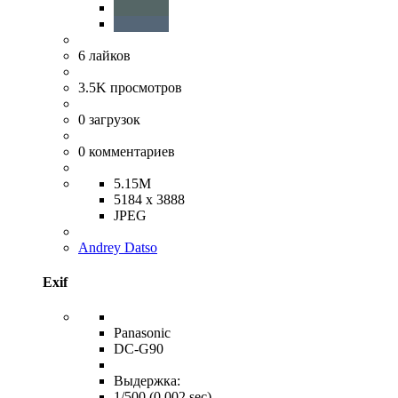
6
лайков
3.5K
просмотров
0
загрузок
0
комментариев
5.15M
5184 x 3888
JPEG
Andrey Datso
Exif
Panasonic
DC-G90
Выдержка:
1/500 (0.002 sec)