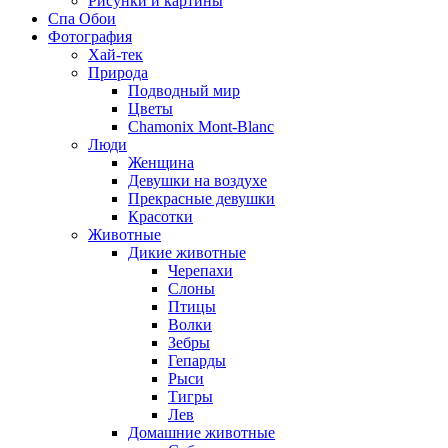
Рисунки и картины
Спа Обои
Фотография
Хай-тек
Природа
Подводный мир
Цветы
Chamonix Mont-Blanc
Люди
Женщина
Девушки на воздухе
Прекрасные девушки
Красотки
Животные
Дикие животные
Черепахи
Слоны
Птицы
Волки
Зебры
Гепарды
Рыси
Тигры
Лев
Домашние животные