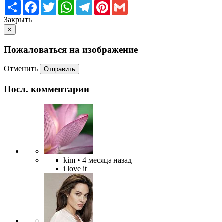
Share
Facebook
Twitter
WhatsApp
Telegram
Pinterest
Gmail
Закрыть
×
Пожаловаться на изображение
Отменить
Отправить
Посл. комментарии
kim
• 4 месяца назад
i love it