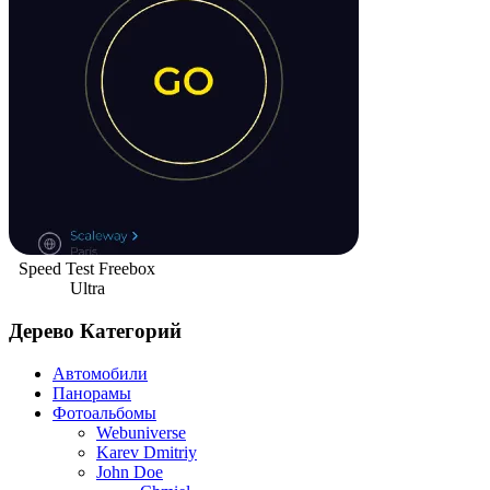
Speed Test Freebox
Ultra
Дерево Категорий
Автомобили
Панорамы
Фотоальбомы
Webuniverse
Karev Dmitriy
John Doe