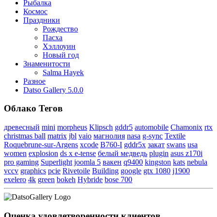
Рыбалка
Космос
Праздники
Рождество
Пасха
Хэллоуин
Новый год
Знаменитости
Salma Hayek
Разное
Datso Gallery 5.0.0
Облако Тегов
древесный
mini
morpheus
Klipsch
gddr5
automobile
Chamonix
rtx
christmas ball
matrix
jbl
vaio
магнолия
nasa
g-sync
Textile
Roquebrune-sur-Argens
xcode
B760-I
gddr5x
закат
swans
usa
women
explosion
ds x e-tense
белый медведь
plugin
asus z170i
pro gaming
Superlight
joomla 5
вакен
q9400
kingston
kats
nebula
vccv
graphics
pcie
Rivetoile
Building
google
gtx 1080
j1900
exelero
4k
green
bokeh
Hybride
bose 700
Оценка удовлетворенности клиентов