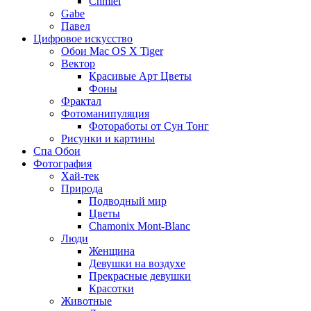
Chmiel
Gabe
Павел
Цифровое искусство
Обои Mac OS X Tiger
Вектор
Красивые Арт Цветы
Фоны
Фрактал
Фотоманипуляция
Фотоработы от Сун Тонг
Рисунки и картины
Спа Обои
Фотография
Хай-тек
Природа
Подводный мир
Цветы
Chamonix Mont-Blanc
Люди
Женщина
Девушки на воздухе
Прекрасные девушки
Красотки
Животные