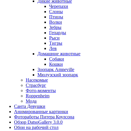
Дикие животные
Черепахи
Слоны
Птицы
Волки
Зебры
Гепарды
Рыси
Тигры
Лев
Домашние животные
Собаки
Кошки
Зоопарк Amneville
Мюлузский зоопарк
Насекомые
Страсбург
Фото-моменты
Roppenheim
Мода
Санта Девушки
Aнимированные картинки
Фотоработы Питера Коулсона
Обзор DatsoGallery 3.0.0
Обои на рабочий стол