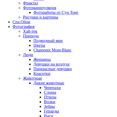
Фрактал
Фотоманипуляция
Фотоработы от Сун Тонг
Рисунки и картины
Спа Обои
Фотография
Хай-тек
Природа
Подводный мир
Цветы
Chamonix Mont-Blanc
Люди
Женщина
Девушки на воздухе
Прекрасные девушки
Красотки
Животные
Дикие животные
Черепахи
Слоны
Птицы
Волки
Зебры
Гепарды
Рыси