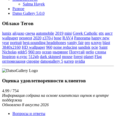
Salma Hayek
Разное
Datso Gallery 5.0.0
Облако Тегов
lumix
айдахо
свеча
automobile
2019
mini
Greek Catholic
gtx
аист
wallpaper
peugeot
2020
z370-i
bose
RAV4
Panorama
happy new
year
portrait
best-sounding headphones
vanity fair
pro
клоун
blast
3840x2160
HD wallpaper
960
noise reducing
sandisk
pcie
Saint
Nicholas
gddr5
960 pro
ocean
ныряние
Попугай
небо
слоны
Inspiron
g-sync
512gb
dark skinned
mouse
forest
planet
Flag
оптимизация
cigogne
datsogallery 5
катер
nvidia
Оценка удовлетворенности клиентов
4.99 / 754
Информация собрана на основе клиентских оценок в центре
поддержки
Обновлено 8 августа 2026
Вопросы и ответы