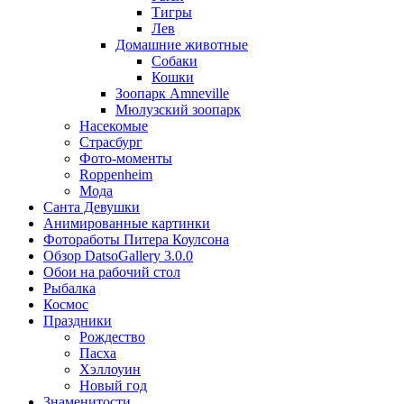
Тигры
Лев
Домашние животные
Собаки
Кошки
Зоопарк Amneville
Мюлузский зоопарк
Насекомые
Страсбург
Фото-моменты
Roppenheim
Мода
Санта Девушки
Aнимированные картинки
Фотоработы Питера Коулсона
Обзор DatsoGallery 3.0.0
Обои на рабочий стол
Рыбалка
Космос
Праздники
Рождество
Пасха
Хэллоуин
Новый год
Знаменитости