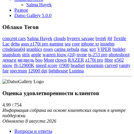
Salma Hayek
Разное
Datso Gallery 5.0.0
Облако Тегов
concept cars
Salma Hayek
clouds
hyperx savage
bvm6
jbl
Textile
Lac
delta
asus z170i pro gaming
sea
core
iphone xr
insights
crisdelara04
graphics
roses
carina nebula
mac
кот
VIPER
builder
snapshots
strix
apple
warren louw (2d)
nvme
ts-253 pro
photoshoot
деньги
медведь
boo
Mont
clown
RAZER
z170i pro
fibre
g502
snow
i9-12900K
speed score
j1900
headset
mountain
curved
vanity
fair
spectrum
12000 dpi
lighthouse
Lumina
Оценка удовлетворенности клиентов
4.99 / 754
Информация собрана на основе клиентских оценок в центре
поддержки
Обновлено 8 августа 2026
Вопросы и ответы