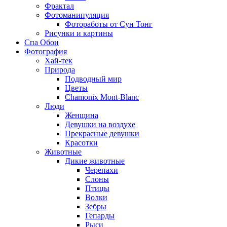
Фрактал
Фотоманипуляция
Фотоработы от Сун Тонг
Рисунки и картины
Спа Обои
Фотография
Хай-тек
Природа
Подводный мир
Цветы
Chamonix Mont-Blanc
Люди
Женщина
Девушки на воздухе
Прекрасные девушки
Красотки
Животные
Дикие животные
Черепахи
Слоны
Птицы
Волки
Зебры
Гепарды
Рыси