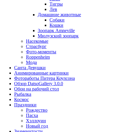
Тигры
Лев
Домашние животные
Собаки
Кошки
Зоопарк Amneville
Мюлузский зоопарк
Насекомые
Страсбург
Фото-моменты
Roppenheim
Мода
Санта Девушки
Aнимированные картинки
Фотоработы Питера Коулсона
Обзор DatsoGallery 3.0.0
Обои на рабочий стол
Рыбалка
Космос
Праздники
Рождество
Пасха
Хэллоуин
Новый год
Знаменитости