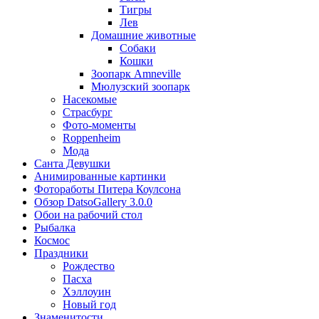
Тигры
Лев
Домашние животные
Собаки
Кошки
Зоопарк Amneville
Мюлузский зоопарк
Насекомые
Страсбург
Фото-моменты
Roppenheim
Мода
Санта Девушки
Aнимированные картинки
Фотоработы Питера Коулсона
Обзор DatsoGallery 3.0.0
Обои на рабочий стол
Рыбалка
Космос
Праздники
Рождество
Пасха
Хэллоуин
Новый год
Знаменитости