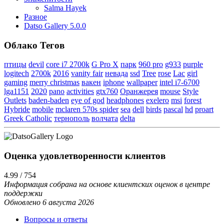
Salma Hayek
Разное
Datso Gallery 5.0.0
Облако Тегов
птицы
devil
core i7 2700k
G Pro X
парк
960 pro
g933
purple
logitech
2700k
2016
vanity fair
невада
ssd
Tree
rose
Lac
girl
gaming
merry christmas
вакен
iphone
wallpaper
intel i7-6700
lga1151
2020
pano
activities
gtx760
Оранжерея
mouse
Style
Outlets
baden-baden
eye of god
headphones
exelero
msi
forest
Hybride
mobile
mclaren 570s spider
sea
dell
birds
pascal
hd
proart
Greek Catholic
тернополь
волчата
delta
Оценка удовлетворенности клиентов
4.99 / 754
Информация собрана на основе клиентских оценок в центре
поддержки
Обновлено 6 августа 2026
Вопросы и ответы