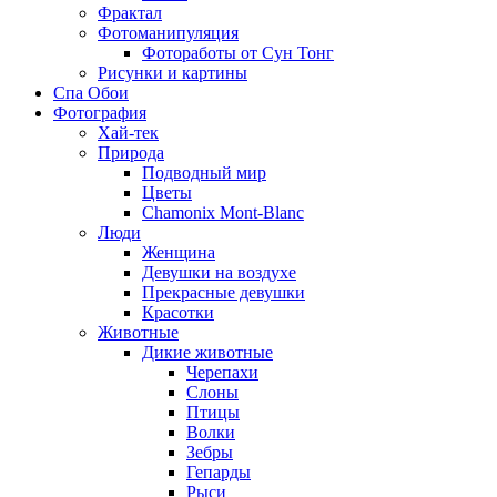
Фрактал
Фотоманипуляция
Фотоработы от Сун Тонг
Рисунки и картины
Спа Обои
Фотография
Хай-тек
Природа
Подводный мир
Цветы
Chamonix Mont-Blanc
Люди
Женщина
Девушки на воздухе
Прекрасные девушки
Красотки
Животные
Дикие животные
Черепахи
Слоны
Птицы
Волки
Зебры
Гепарды
Рыси