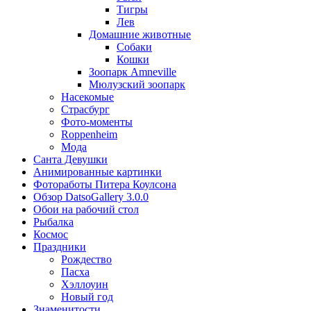
Тигры
Лев
Домашние животные
Собаки
Кошки
Зоопарк Amneville
Мюлузский зоопарк
Насекомые
Страсбург
Фото-моменты
Roppenheim
Мода
Санта Девушки
Aнимированные картинки
Фотоработы Питера Коулсона
Обзор DatsoGallery 3.0.0
Обои на рабочий стол
Рыбалка
Космос
Праздники
Рождество
Пасха
Хэллоуин
Новый год
Знаменитости