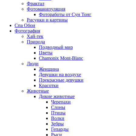
Фрактал
Фотоманипуляция
Фотоработы от Сун Тонг
Рисунки и картины
Спа Обои
Фотография
Хай-тек
Природа
Подводный мир
Цветы
Chamonix Mont-Blanc
Люди
Женщина
Девушки на воздухе
Прекрасные девушки
Красотки
Животные
Дикие животные
Черепахи
Слоны
Птицы
Волки
Зебры
Гепарды
Рыси