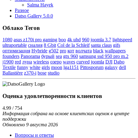
Salma Hayek
Разное
Datso Gallery 5.0.0
Облако Тегов
1080
asus z170i pro gaming
boo
4k uhd
960
joomla 3.7
lightspeed
ultraportable
сиалия
8 Gbit
Col de la Schleif
santa claus
gifs
оптимизация
Hybride
g502
pro
кот
волчата
black
wallpapers
founders
Panorama
бурый
sea
gtx 960
samsung ssd 950 pro m.2
j1900
red
луна
wireless
озеро
waves
curved
joomla
DJI
Dabo
Textile
funny
white
girls
moon
lga1151
Pittosporum
galaxy
dell
Ballastière
z370-i
bose
studio
Оценка удовлетворенности клиентов
4.99 / 754
Информация собрана на основе клиентских оценок в центре
поддержки
Обновлено 9 августа 2026
Вопросы и ответы