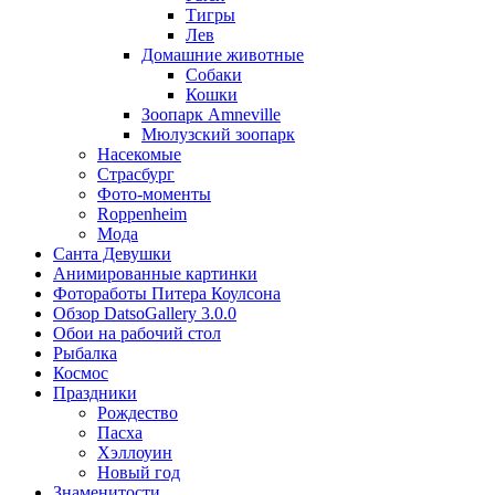
Тигры
Лев
Домашние животные
Собаки
Кошки
Зоопарк Amneville
Мюлузский зоопарк
Насекомые
Страсбург
Фото-моменты
Roppenheim
Мода
Санта Девушки
Aнимированные картинки
Фотоработы Питера Коулсона
Обзор DatsoGallery 3.0.0
Обои на рабочий стол
Рыбалка
Космос
Праздники
Рождество
Пасха
Хэллоуин
Новый год
Знаменитости