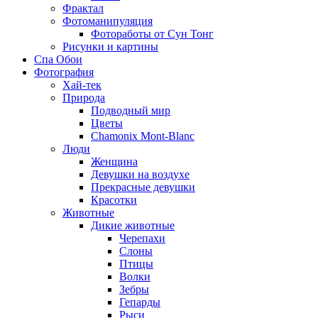
Фрактал
Фотоманипуляция
Фотоработы от Сун Тонг
Рисунки и картины
Спа Обои
Фотография
Хай-тек
Природа
Подводный мир
Цветы
Chamonix Mont-Blanc
Люди
Женщина
Девушки на воздухе
Прекрасные девушки
Красотки
Животные
Дикие животные
Черепахи
Слоны
Птицы
Волки
Зебры
Гепарды
Рыси