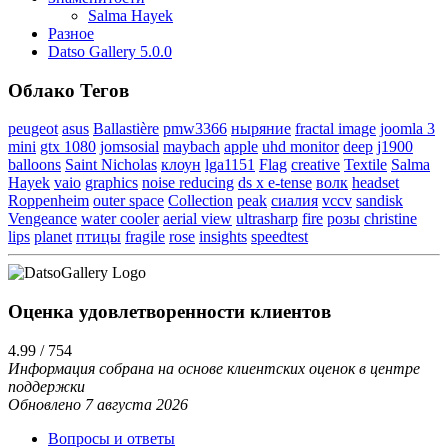
Salma Hayek
Разное
Datso Gallery 5.0.0
Облако Тегов
peugeot
asus
Ballastière
pmw3366
ныряние
fractal image
joomla 3
mini
gtx 1080
jomsosial
maybach
apple
uhd monitor
deep
j1900
balloons
Saint Nicholas
клоун
lga1151
Flag
creative
Textile
Salma
Hayek
vaio
graphics
noise reducing
ds x e-tense
волк
headset
Roppenheim
outer space
Collection
peak
сиалия
vccv
sandisk
Vengeance
water cooler
aerial view
ultrasharp
fire
розы
christine
lips
planet
птицы
fragile
rose
insights
speedtest
Оценка удовлетворенности клиентов
4.99 / 754
Информация собрана на основе клиентских оценок в центре
поддержки
Обновлено 7 августа 2026
Вопросы и ответы