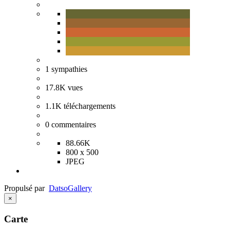
1
sympathies
17.8K
vues
1.1K
téléchargements
0
commentaires
88.66K
800 x 500
JPEG
Propulsé par
Datso
Gallery
×
Carte