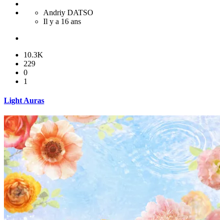
Andriy DATSO
Il y a 16 ans
10.3K
229
0
1
Light Auras