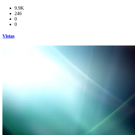
9.9K
246
0
0
Vistas