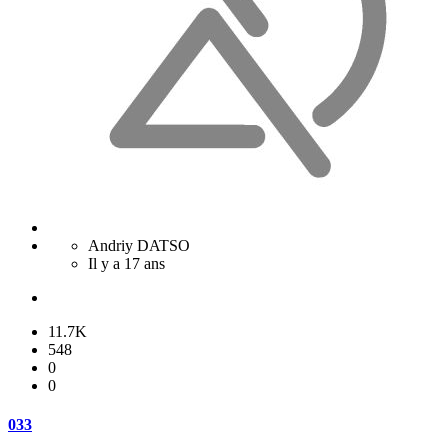
Andriy DATSO
Il y a 17 ans
11.7K
548
0
0
033