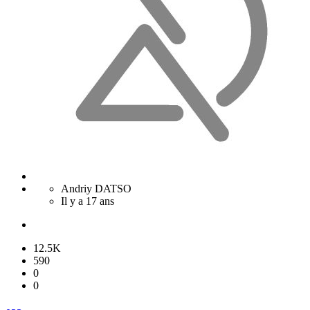
Andriy DATSO
Il y a 17 ans
12.5K
590
0
0