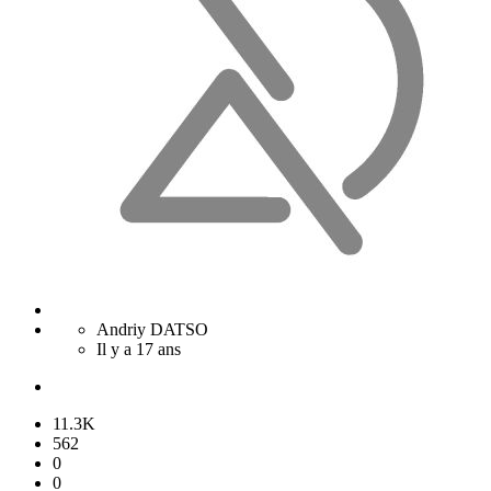
Andriy DATSO
Il y a 17 ans
11.3K
562
0
0