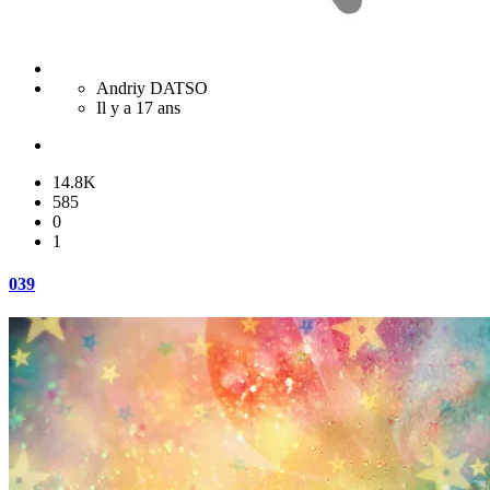
Andriy DATSO
Il y a 17 ans
14.8K
585
0
1
039