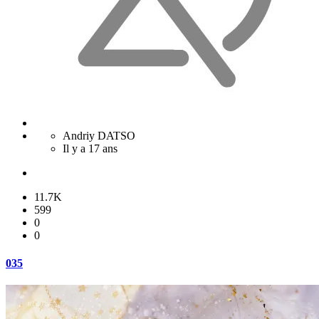
Andriy DATSO
Il y a 17 ans
11.7K
599
0
0
035