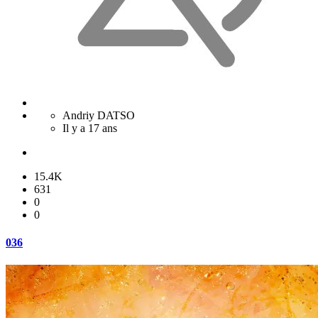
Andriy DATSO
Il y a 17 ans
15.4K
631
0
0
036