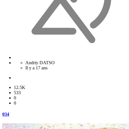
Andriy DATSO
Il y a 17 ans
12.5K
533
0
0
034