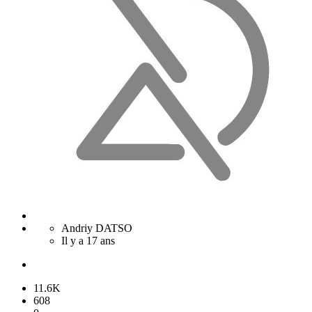
Andriy DATSO
Il y a 17 ans
11.6K
608