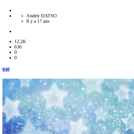
Andriy DATSO
Il y a 17 ans
12.2K
636
0
0
040