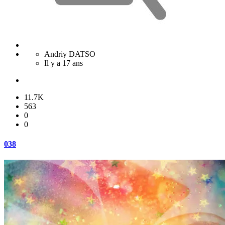
Andriy DATSO
Il y a 17 ans
11.7K
563
0
0
038