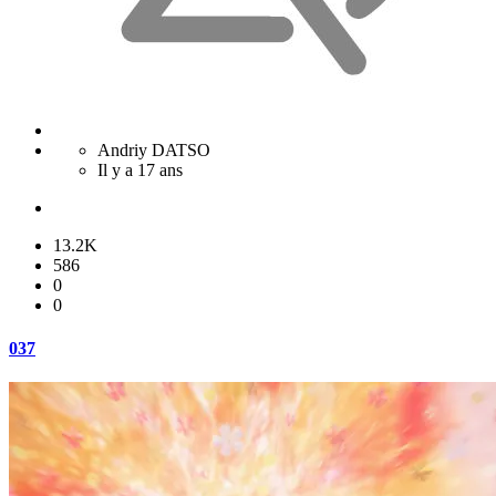
Andriy DATSO
Il y a 17 ans
13.2K
586
0
0
037