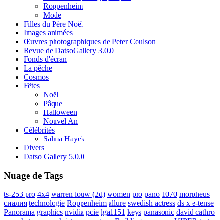
Roppenheim
Mode
Filles du Père Noël
Images animées
Œuvres photographiques de Peter Coulson
Revue de DatsoGallery 3.0.0
Fonds d'écran
La pêche
Cosmos
Fêtes
Noël
Pâque
Halloween
Nouvel An
Célébrités
Salma Hayek
Divers
Datso Gallery 5.0.0
Nuage de Tags
ts-253 pro
4x4
warren louw (2d)
women
pro
pano
1070
morpheus
сиалия
technologie
Roppenheim
allure
swedish actress
ds x e-tense
Panorama
graphics
nvidia
pcie
lga1151
keys
panasonic
david cathro