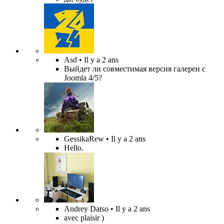
Asd
• Il y a 2 ans
Выйдет ли совместимая версия галереи с
Joomla 4/5?
GessikaRew
• Il y a 2 ans
Hello.
Andrey Datso
• Il y a 2 ans
avec plaisir )