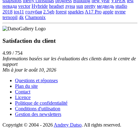
snapshots
merry christmas
progress
Building
new year
VIPER
test
невада
vector
Hybride
headset
луна
sun
pretty
медведь
studio
2018
ios11
голубая
2.5gb
forest
sparkles
A17 Pro
apple
nvme
ternopil
4k
Chamonix
Satisfaction du client
4.99 / 754
Informations basées sur les évaluations des clients dans le centre de
support
Mis à jour le août 10, 2026
Questions et réponses
Plan du site
Contact
Licence
Politique de confidentialité
Conditions d'utilisation
Gestion des newsletters
Copyright © 2004 - 2026
Andrey Datso
. All rights reserved.