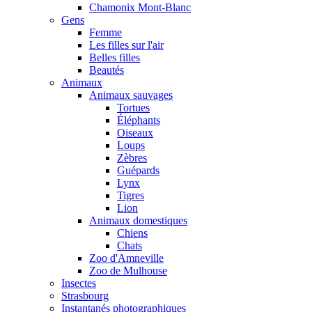
Chamonix Mont-Blanc
Gens
Femme
Les filles sur l'air
Belles filles
Beautés
Animaux
Animaux sauvages
Tortues
Éléphants
Oiseaux
Loups
Zèbres
Guépards
Lynx
Tigres
Lion
Animaux domestiques
Chiens
Chats
Zoo d'Amneville
Zoo de Mulhouse
Insectes
Strasbourg
Instantanés photographiques