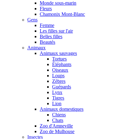
Monde sous-marin
Fleurs
Chamonix Mont-Blanc
Gens
Femme
Les filles sur l'air
Belles filles
Beautés
Animaux
Animaux sauvages
Tortues
Éléphants
Oiseaux
Loups
Zèbres
Guépards
Lynx
Tigres
Lion
Animaux domestiques
Chiens
Chats
Zoo d'Amneville
Zoo de Mulhouse
Insectes