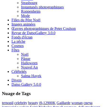
Strasbourg
Instantanés photographiques
Roppenheim
Mode
Filles du Père Noël
Images animées
Œuvres photographiques de Peter Coulson
Revue de DatsoGallery 3.0.0
Fonds d'écran
La pêche
Cosmos
Fêtes
Noël
Pâque
Halloween
Nouvel An
Célébrités
Salma Hayek
Divers
Datso Gallery 5.0.0
Nuage de Tags
ternopil
celebrity
beauty
i9-12900K
Gaillarde
woman
свеча