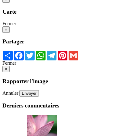
Carte
Fermer
×
Partager
Share
Facebook
Twitter
WhatsApp
Telegram
Pinterest
Gmail
Fermer
×
Rapporter l'image
Annuler
Envoyer
Derniers commentaires