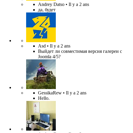
Andrey Datso
• Il y a 2 ans
да, будет
Asd
• Il y a 2 ans
Выйдет ли совместимая версия галереи с
Joomla 4/5?
GessikaRew
• Il y a 2 ans
Hello.