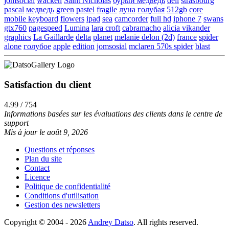
jomsocial
wacken
Saint Nicholas
бурый медведь
dell
strasbourg
pascal
медведь
green
pastel
fragile
луна
голубая
512gb
core
mobile keyboard
flowers
ipad
sea
camcorder
full hd
iphone 7
swans
gtx760
pagespeed
Lumina
lara croft
cabramacho
alicia vikander
graphics
La Gaillarde
delta
planet
melanie delon (2d)
france
spider
alone
голубое
apple
edition
jomsosial
mclaren 570s spider
blast
Satisfaction du client
4.99 / 754
Informations basées sur les évaluations des clients dans le centre de
support
Mis à jour le août 9, 2026
Questions et réponses
Plan du site
Contact
Licence
Politique de confidentialité
Conditions d'utilisation
Gestion des newsletters
Copyright © 2004 - 2026
Andrey Datso
. All rights reserved.