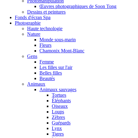
Photomanipulation
Œuvres photographiques de Soon Tong
Dessins et peintures
Fonds d'écran Spa
Photographie
Haute technologie
Nature
Monde sous-marin
Fleurs
Chamonix Mont-Blanc
Gens
Femme
Les filles sur l'air
Belles filles
Beautés
Animaux
Animaux sauvages
Tortues
Éléphants
Oiseaux
Loups
Zèbres
Guépards
Lynx
Tigres