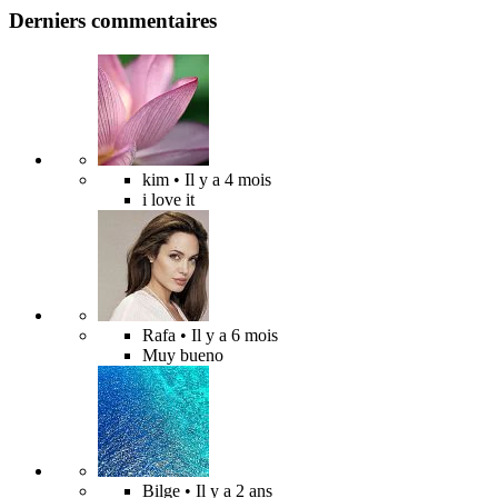
Derniers commentaires
kim
• Il y a 4 mois
i love it
Rafa
• Il y a 6 mois
Muy bueno
Bilge
• Il y a 2 ans