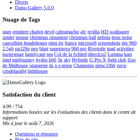
Divers
Datso Gallery 5.0.0
Nuage de Tags
stars
reindeer chariot
devil
cabramacho
afc
nvidia
HD wallpaper
spider
mouse
christmas ornament
christmas ball
nebula
bose noise
cancelling headphones
mini itx
france
microsoft
screenshots
gtx 960
2.5gb
pa329q
neo
blast
supernova
960 pro
Rivetoile
ipad
activities
наличные
handycam
sea
Col de la Schleif
directcu2
Lumina
kats
intel
midjourney
hydro h60
5k
sky
Hybride
G Pro X
fight club
Zoo
de Mulhouse
orangerie
ds x e-tense
Chamonix
pmw3366
тигр
crisdelara04
lighthouse
Satisfaction du client
4.99 / 754
Informations basées sur les évaluations des clients dans le centre de
support
Mis à jour le août 7, 2026
Questions et réponses
Plan du site