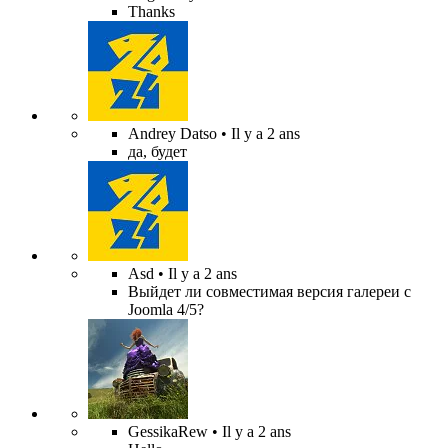
Thanks
Andrey Datso
• Il y a 2 ans
да, будет
Asd
• Il y a 2 ans
Выйдет ли совместимая версия галереи с
Joomla 4/5?
GessikaRew
• Il y a 2 ans