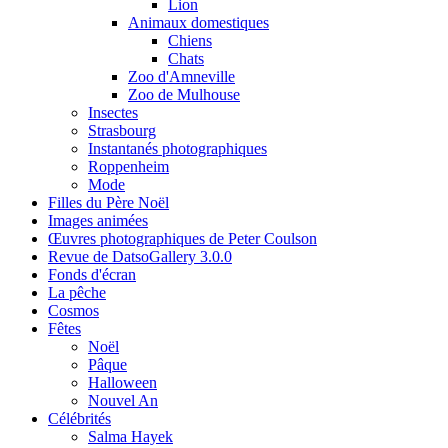
Lion
Animaux domestiques
Chiens
Chats
Zoo d'Amneville
Zoo de Mulhouse
Insectes
Strasbourg
Instantanés photographiques
Roppenheim
Mode
Filles du Père Noël
Images animées
Œuvres photographiques de Peter Coulson
Revue de DatsoGallery 3.0.0
Fonds d'écran
La pêche
Cosmos
Fêtes
Noël
Pâque
Halloween
Nouvel An
Célébrités
Salma Hayek