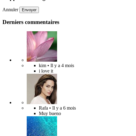
Annuler
Envoyer
Derniers commentaires
kim
• Il y a 4 mois
i love it
Rafa
• Il y a 6 mois
Muy bueno