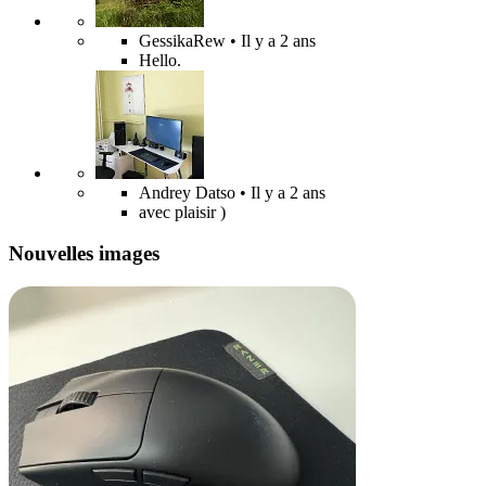
GessikaRew
• Il y a 2 ans
Hello.
Andrey Datso
• Il y a 2 ans
avec plaisir )
Nouvelles images