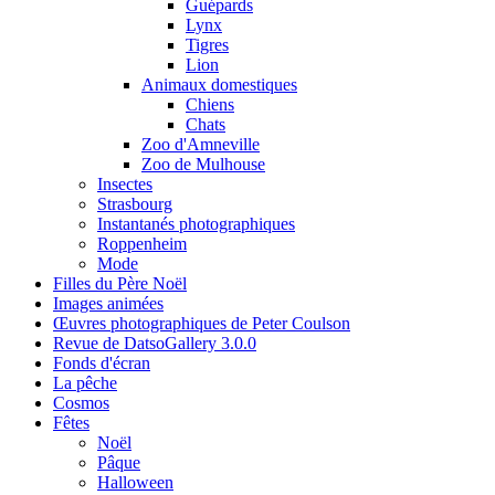
Guépards
Lynx
Tigres
Lion
Animaux domestiques
Chiens
Chats
Zoo d'Amneville
Zoo de Mulhouse
Insectes
Strasbourg
Instantanés photographiques
Roppenheim
Mode
Filles du Père Noël
Images animées
Œuvres photographiques de Peter Coulson
Revue de DatsoGallery 3.0.0
Fonds d'écran
La pêche
Cosmos
Fêtes
Noël
Pâque
Halloween