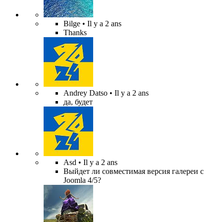
Bilge
• Il y a 2 ans
Thanks
Andrey Datso
• Il y a 2 ans
да, будет
Asd
• Il y a 2 ans
Выйдет ли совместимая версия галереи с
Joomla 4/5?