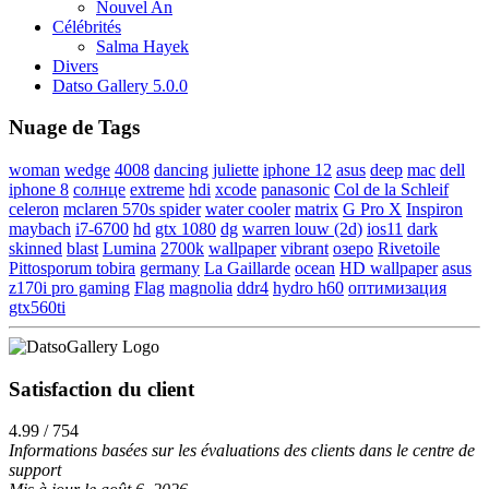
Nouvel An
Célébrités
Salma Hayek
Divers
Datso Gallery 5.0.0
Nuage de Tags
woman
wedge
4008
dancing
juliette
iphone 12
asus
deep
mac
dell
iphone 8
солнце
extreme
hdi
xcode
panasonic
Col de la Schleif
celeron
mclaren 570s spider
water cooler
matrix
G Pro X
Inspiron
maybach
i7-6700
hd
gtx 1080
dg
warren louw (2d)
ios11
dark
skinned
blast
Lumina
2700k
wallpaper
vibrant
озеро
Rivetoile
Pittosporum tobira
germany
La Gaillarde
ocean
HD wallpaper
asus
z170i pro gaming
Flag
magnolia
ddr4
hydro h60
оптимизация
gtx560ti
Satisfaction du client
4.99 / 754
Informations basées sur les évaluations des clients dans le centre de
support