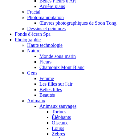
Belles Fleurs d'Art
Arrière-plans
Fractal
Photomanipulation
Œuvres photographiques de Soon Tong
Dessins et peintures
Fonds d'écran Spa
Photographie
Haute technologie
Nature
Monde sous-marin
Fleurs
Chamonix Mont-Blanc
Gens
Femme
Les filles sur l'air
Belles filles
Beautés
Animaux
Animaux sauvages
Tortues
Éléphants
Oiseaux
Loups
Zèbres