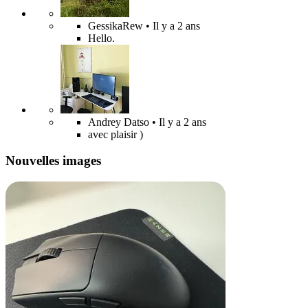
GessikaRew
• Il y a 2 ans
Hello.
Andrey Datso
• Il y a 2 ans
avec plaisir )
Nouvelles images