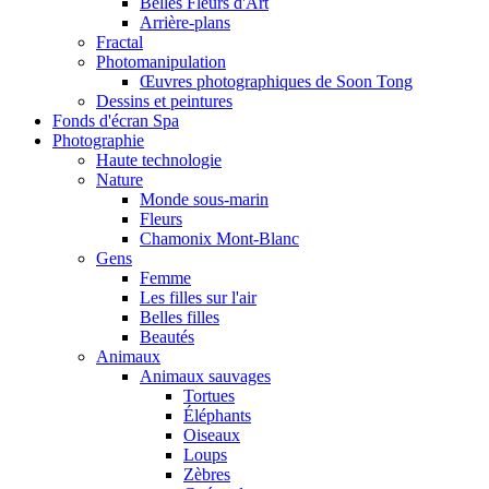
Belles Fleurs d'Art
Arrière-plans
Fractal
Photomanipulation
Œuvres photographiques de Soon Tong
Dessins et peintures
Fonds d'écran Spa
Photographie
Haute technologie
Nature
Monde sous-marin
Fleurs
Chamonix Mont-Blanc
Gens
Femme
Les filles sur l'air
Belles filles
Beautés
Animaux
Animaux sauvages
Tortues
Éléphants
Oiseaux
Loups
Zèbres