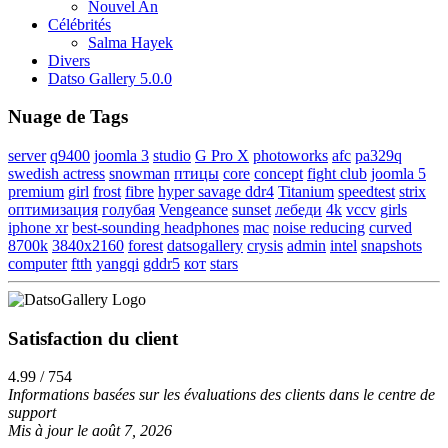
Nouvel An
Célébrités
Salma Hayek
Divers
Datso Gallery 5.0.0
Nuage de Tags
server
q9400
joomla 3
studio
G Pro X
photoworks
afc
pa329q
swedish actress
snowman
птицы
core
concept
fight club
joomla 5
premium
girl
frost
fibre
hyper savage ddr4
Titanium
speedtest
strix
оптимизация
голубая
Vengeance
sunset
лебеди
4k
vccv
girls
iphone xr
best-sounding headphones
mac
noise reducing
curved
8700k
3840x2160
forest
datsogallery
crysis
admin
intel
snapshots
computer
ftth
yangqi
gddr5
кот
stars
Satisfaction du client
4.99 / 754
Informations basées sur les évaluations des clients dans le centre de
support
Mis à jour le août 7, 2026