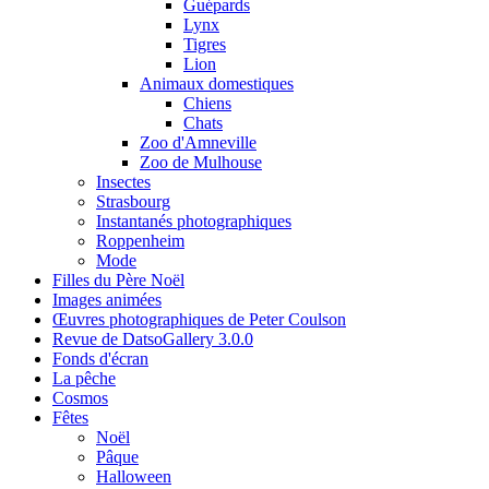
Guépards
Lynx
Tigres
Lion
Animaux domestiques
Chiens
Chats
Zoo d'Amneville
Zoo de Mulhouse
Insectes
Strasbourg
Instantanés photographiques
Roppenheim
Mode
Filles du Père Noël
Images animées
Œuvres photographiques de Peter Coulson
Revue de DatsoGallery 3.0.0
Fonds d'écran
La pêche
Cosmos
Fêtes
Noël
Pâque
Halloween