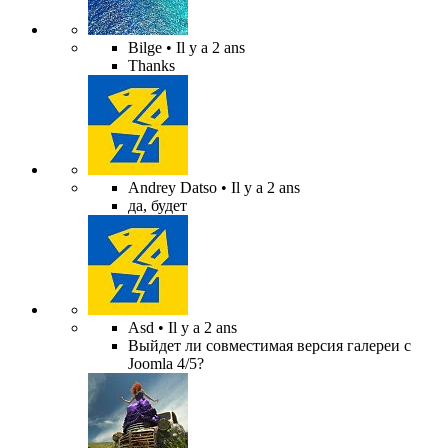
Bilge
• Il y a 2 ans
Thanks
Andrey Datso
• Il y a 2 ans
да, будет
Asd
• Il y a 2 ans
Выйдет ли совместимая версия галереи с
Joomla 4/5?