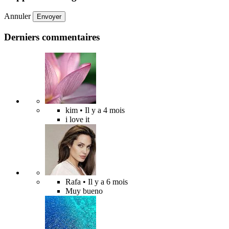
Annuler
Envoyer
Derniers commentaires
kim
• Il y a 4 mois
i love it
Rafa
• Il y a 6 mois
Muy bueno