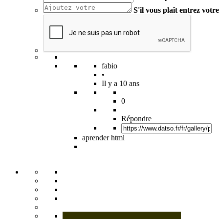
S'il vous plaît entrez vot
fabio
•
Il y a 10 ans
0
Répondre
aprender html