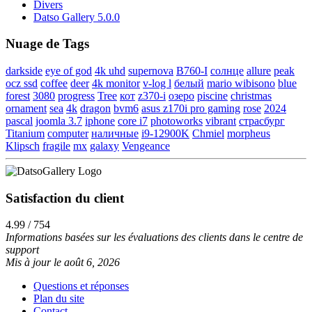
Divers
Datso Gallery 5.0.0
Nuage de Tags
darkside
eye of god
4k uhd
supernova
B760-I
солнце
allure
peak
ocz ssd
coffee
deer
4k monitor
v-log l
белый
mario wibisono
blue
forest
3080
progress
Tree
кот
z370-i
озеро
piscine
christmas
ornament
sea
4k
dragon
bvm6
asus z170i pro gaming
rose
2024
pascal
joomla 3.7
iphone
core i7
photoworks
vibrant
страсбург
Titanium
computer
наличные
i9-12900K
Chmiel
morpheus
Klipsch
fragile
mx
galaxy
Vengeance
Satisfaction du client
4.99 / 754
Informations basées sur les évaluations des clients dans le centre de
support
Mis à jour le août 6, 2026
Questions et réponses
Plan du site
Contact