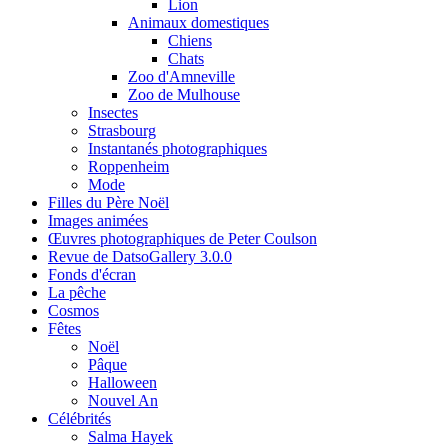
Lion
Animaux domestiques
Chiens
Chats
Zoo d'Amneville
Zoo de Mulhouse
Insectes
Strasbourg
Instantanés photographiques
Roppenheim
Mode
Filles du Père Noël
Images animées
Œuvres photographiques de Peter Coulson
Revue de DatsoGallery 3.0.0
Fonds d'écran
La pêche
Cosmos
Fêtes
Noël
Pâque
Halloween
Nouvel An
Célébrités
Salma Hayek