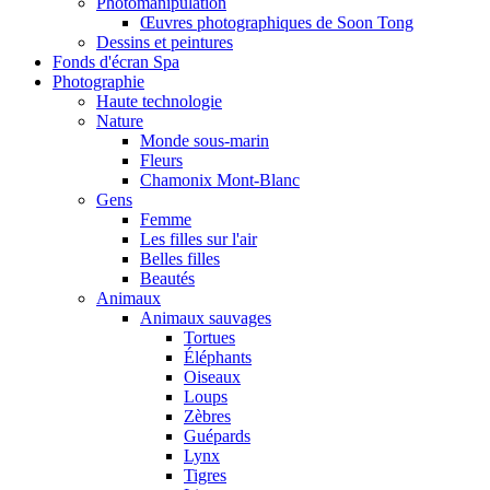
Photomanipulation
Œuvres photographiques de Soon Tong
Dessins et peintures
Fonds d'écran Spa
Photographie
Haute technologie
Nature
Monde sous-marin
Fleurs
Chamonix Mont-Blanc
Gens
Femme
Les filles sur l'air
Belles filles
Beautés
Animaux
Animaux sauvages
Tortues
Éléphants
Oiseaux
Loups
Zèbres
Guépards
Lynx
Tigres