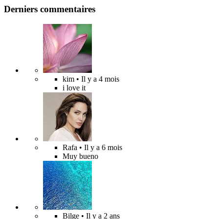
Derniers commentaires
kim
• Il y a 4 mois
i love it
Rafa
• Il y a 6 mois
Muy bueno
Bilge
• Il y a 2 ans