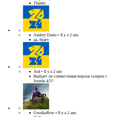
Thanks
Andrey Datso
• Il y a 2 ans
да, будет
Asd
• Il y a 2 ans
Выйдет ли совместимая версия галереи с
Joomla 4/5?
GessikaRew
• Il y a 2 ans