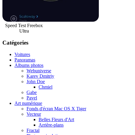
Speed Test Freebox
Ultra
Catégories
Voitures
Panoramas
Albums photos
Webuniverse
Karev Dmitriy
John Doe
Chmiel
Gabe
Pavel
Art numérique
Fonds d'écran Mac OS X Tiger
Vecteur
Belles Fleurs d'Art
Arrière-plans
Fractal