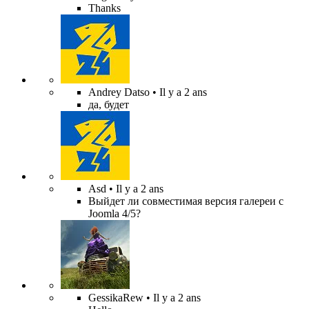
Thanks
Andrey Datso
• Il y a 2 ans
да, будет
Asd
• Il y a 2 ans
Выйдет ли совместимая версия галереи с
Joomla 4/5?
GessikaRew
• Il y a 2 ans