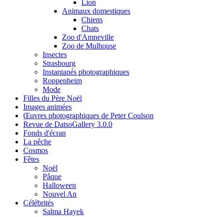
Lion
Animaux domestiques
Chiens
Chats
Zoo d'Amneville
Zoo de Mulhouse
Insectes
Strasbourg
Instantanés photographiques
Roppenheim
Mode
Filles du Père Noël
Images animées
Œuvres photographiques de Peter Coulson
Revue de DatsoGallery 3.0.0
Fonds d'écran
La pêche
Cosmos
Fêtes
Noël
Pâque
Halloween
Nouvel An
Célébrités
Salma Hayek