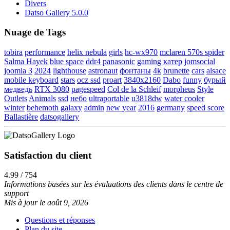
Divers
Datso Gallery 5.0.0
Nuage de Tags
tobira
performance
helix nebula
girls
hc-wx970
mclaren 570s spider
Salma Hayek
blue space
ddr4
panasonic
gaming
катер
jomsocial
joomla 3
2024
lighthouse
astronaut
фонтаны
4k
brunette
cars
alsace
mobile keyboard
stars
ocz ssd
proart
3840x2160
Dabo
funny
бурый
медведь
RTX 3080
pagespeed
Col de la Schleif
morpheus
Style
Outlets
Animals
ssd
небо
ultraportable
u3818dw
water cooler
winter
behemoth galaxy
admin
new year
2016
germany
speed score
Ballastière
datsogallery
Satisfaction du client
4.99 / 754
Informations basées sur les évaluations des clients dans le centre de
support
Mis à jour le août 9, 2026
Questions et réponses
Plan du site