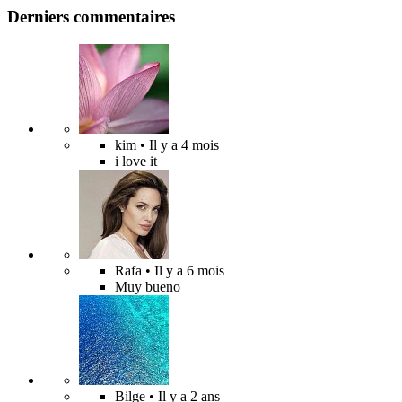
Derniers commentaires
kim
• Il y a 4 mois
i love it
Rafa
• Il y a 6 mois
Muy bueno
Bilge
• Il y a 2 ans