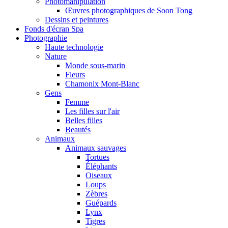
Photomanipulation
Œuvres photographiques de Soon Tong
Dessins et peintures
Fonds d'écran Spa
Photographie
Haute technologie
Nature
Monde sous-marin
Fleurs
Chamonix Mont-Blanc
Gens
Femme
Les filles sur l'air
Belles filles
Beautés
Animaux
Animaux sauvages
Tortues
Éléphants
Oiseaux
Loups
Zèbres
Guépards
Lynx
Tigres