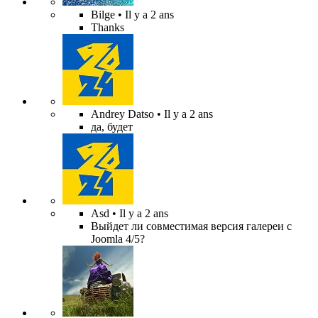
Bilge
• Il y a 2 ans
Thanks
Andrey Datso
• Il y a 2 ans
да, будет
Asd
• Il y a 2 ans
Выйдет ли совместимая версия галереи с
Joomla 4/5?