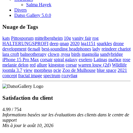
Salma Hayek
Divers
Datso Gallery 5.0.0
Nuage de Tags
kats
Pittosporum
mittelbergheim
10g
vanity fair
rog
HALTERUNGSPROFI
deep
qnap
2020
lga1151
sparkles
drone
development
белый
best-sounding headphones
lady
reindeer chariot
lara croft
balneotherapy
clown
луна
birds
magnolia
sandybridge
iPhone 15 Pro Max
corsair
spiral galaxy
exelero
Latinas
рыбки
rose
melanie delon
red
allure
kingston
corsar
warren louw (2d)
Wildlife
joomla 3.7
view
morpheus
pcie
Zoo de Mulhouse
blue space
2021
concept
fractal image
spectrum
голубая
Satisfaction du client
4.99 / 754
Informations basées sur les évaluations des clients dans le centre de
support
Mis à jour le août 10, 2026