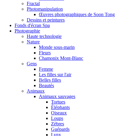
Fractal
Photomanipulation
Œuvres photographiques de Soon Tong
Dessins et peintures
Fonds d'écran Spa
Photographie
Haute technologie
Nature
Monde sous-marin
Fleurs
Chamonix Mont-Blanc
Gens
Femme
Les filles sur l'air
Belles filles
Beautés
Animaux
Animaux sauvages
Tortues
Éléphants
Oiseaux
Loups
Zèbres
Guépards
Lynx