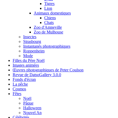
Tigres
Lion
Animaux domestiques
Chiens
Chats
Zoo d'Amneville
Zoo de Mulhouse
Insectes
Strasbourg
Instantanés photographiques
Roppenheim
Mode
Filles du Père Noël
Images animées
Œuvres photographiques de Peter Coulson
Revue de DatsoGallery 3.0.0
Fonds d'écran
La pêche
Cosmos
Fêtes
Noël
Pâque
Halloween
Nouvel An
Célébrités