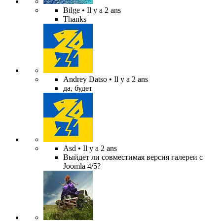
Bilge
• Il y a 2 ans
Thanks
Andrey Datso
• Il y a 2 ans
да, будет
Asd
• Il y a 2 ans
Выйдет ли совместимая версия галереи с
Joomla 4/5?