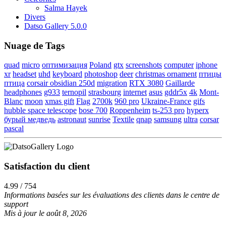
Salma Hayek
Divers
Datso Gallery 5.0.0
Nuage de Tags
quad
micro
оптимизация
Poland
gtx
screenshots
computer
iphone
xr
headset
uhd
keyboard
photoshop
deer
christmas ornament
птицы
птица
corsair obsidian 250d
migration
RTX 3080
Gaillarde
headphones
g933
ternopil
strasbourg
internet
asus
gddr5x
4k
Mont-
Blanc
moon
xmas gift
Flag
2700k
960 pro
Ukraine-France
gifs
hubble space telescope
bose 700
Roppenheim
ts-253 pro
hyperx
бурый медведь
astronaut
sunrise
Textile
qnap
samsung
ultra
corsar
pascal
Satisfaction du client
4.99 / 754
Informations basées sur les évaluations des clients dans le centre de
support
Mis à jour le août 8, 2026