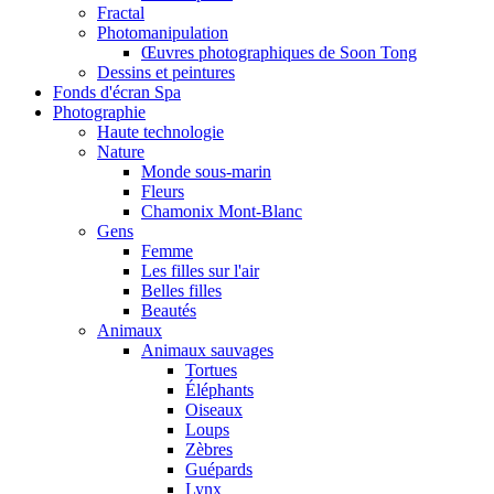
Fractal
Photomanipulation
Œuvres photographiques de Soon Tong
Dessins et peintures
Fonds d'écran Spa
Photographie
Haute technologie
Nature
Monde sous-marin
Fleurs
Chamonix Mont-Blanc
Gens
Femme
Les filles sur l'air
Belles filles
Beautés
Animaux
Animaux sauvages
Tortues
Éléphants
Oiseaux
Loups
Zèbres
Guépards
Lynx