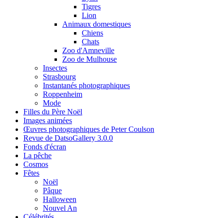
Tigres
Lion
Animaux domestiques
Chiens
Chats
Zoo d'Amneville
Zoo de Mulhouse
Insectes
Strasbourg
Instantanés photographiques
Roppenheim
Mode
Filles du Père Noël
Images animées
Œuvres photographiques de Peter Coulson
Revue de DatsoGallery 3.0.0
Fonds d'écran
La pêche
Cosmos
Fêtes
Noël
Pâque
Halloween
Nouvel An
Célébrités