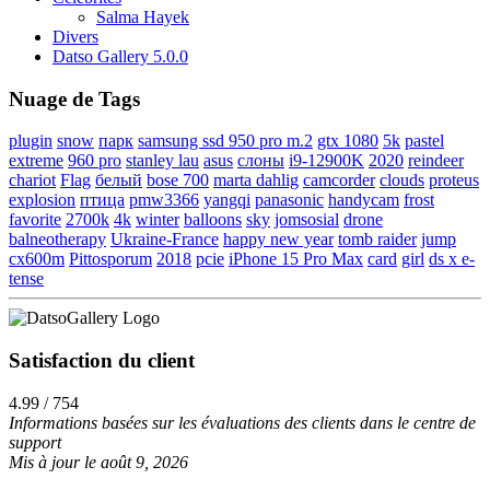
Salma Hayek
Divers
Datso Gallery 5.0.0
Nuage de Tags
plugin
snow
парк
samsung ssd 950 pro m.2
gtx 1080
5k
pastel
extreme
960 pro
stanley lau
asus
слоны
i9-12900K
2020
reindeer
chariot
Flag
белый
bose 700
marta dahlig
camcorder
clouds
proteus
explosion
птица
pmw3366
yangqi
panasonic
handycam
frost
favorite
2700k
4k
winter
balloons
sky
jomsosial
drone
balneotherapy
Ukraine-France
happy new year
tomb raider
jump
cx600m
Pittosporum
2018
pcie
iPhone 15 Pro Max
card
girl
ds x e-
tense
Satisfaction du client
4.99 / 754
Informations basées sur les évaluations des clients dans le centre de
support
Mis à jour le août 9, 2026