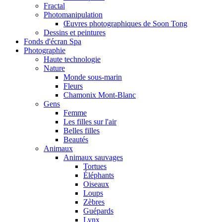
Fractal
Photomanipulation
Œuvres photographiques de Soon Tong
Dessins et peintures
Fonds d'écran Spa
Photographie
Haute technologie
Nature
Monde sous-marin
Fleurs
Chamonix Mont-Blanc
Gens
Femme
Les filles sur l'air
Belles filles
Beautés
Animaux
Animaux sauvages
Tortues
Éléphants
Oiseaux
Loups
Zèbres
Guépards
Lynx