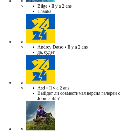
Bilge
• Il y a 2 ans
Thanks
Andrey Datso
• Il y a 2 ans
да, будет
Asd
• Il y a 2 ans
Выйдет ли совместимая версия галереи с
Joomla 4/5?