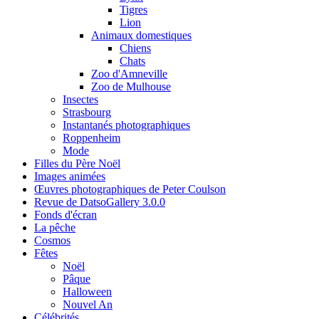
Tigres
Lion
Animaux domestiques
Chiens
Chats
Zoo d'Amneville
Zoo de Mulhouse
Insectes
Strasbourg
Instantanés photographiques
Roppenheim
Mode
Filles du Père Noël
Images animées
Œuvres photographiques de Peter Coulson
Revue de DatsoGallery 3.0.0
Fonds d'écran
La pêche
Cosmos
Fêtes
Noël
Pâque
Halloween
Nouvel An
Célébrités