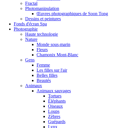
Fractal
Photomanipulation
Œuvres photographiques de Soon Tong
Dessins et peintures
Fonds d'écran Spa
Photographie
Haute technologie
Nature
Monde sous-marin
Fleurs
Chamonix Mont-Blanc
Gens
Femme
Les filles sur l'air
Belles filles
Beautés
Animaux
Animaux sauvages
Tortues
Éléphants
Oiseaux
Loups
Zèbres
Guépards
Lynx