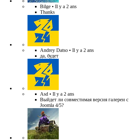
Bilge
• Il y a 2 ans
Thanks
Andrey Datso
• Il y a 2 ans
да, будет
Asd
• Il y a 2 ans
Выйдет ли совместимая версия галереи с
Joomla 4/5?