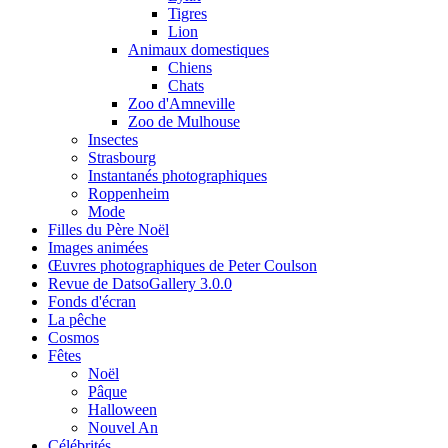
Tigres
Lion
Animaux domestiques
Chiens
Chats
Zoo d'Amneville
Zoo de Mulhouse
Insectes
Strasbourg
Instantanés photographiques
Roppenheim
Mode
Filles du Père Noël
Images animées
Œuvres photographiques de Peter Coulson
Revue de DatsoGallery 3.0.0
Fonds d'écran
La pêche
Cosmos
Fêtes
Noël
Pâque
Halloween
Nouvel An
Célébrités