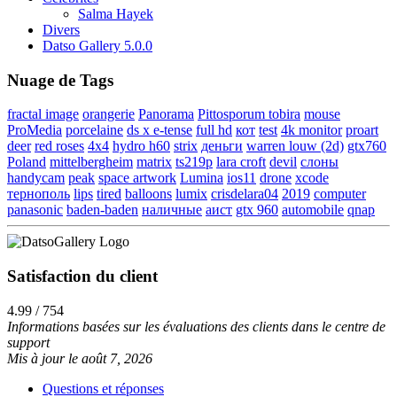
Salma Hayek
Divers
Datso Gallery 5.0.0
Nuage de Tags
fractal image
orangerie
Panorama
Pittosporum tobira
mouse
ProMedia
porcelaine
ds x e-tense
full hd
кот
test
4k monitor
proart
deer
red roses
4x4
hydro h60
strix
деньги
warren louw (2d)
gtx760
Poland
mittelbergheim
matrix
ts219p
lara croft
devil
слоны
handycam
peak
space artwork
Lumina
ios11
drone
xcode
тернополь
lips
tired
balloons
lumix
crisdelara04
2019
computer
panasonic
baden-baden
наличные
аист
gtx 960
automobile
qnap
Satisfaction du client
4.99 / 754
Informations basées sur les évaluations des clients dans le centre de
support
Mis à jour le août 7, 2026
Questions et réponses