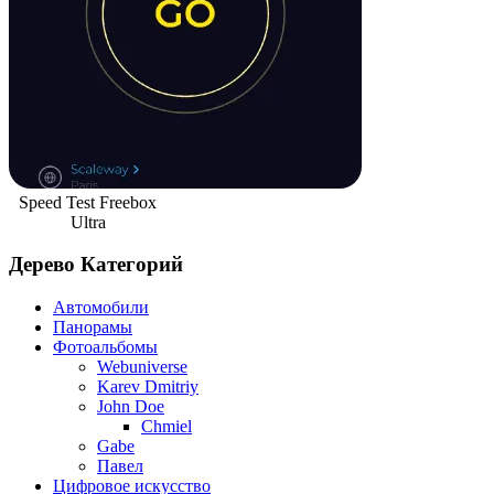
Speed Test Freebox
Ultra
Дерево Категорий
Автомобили
Панорамы
Фотоальбомы
Webuniverse
Karev Dmitriy
John Doe
Chmiel
Gabe
Павел
Цифровое искусство