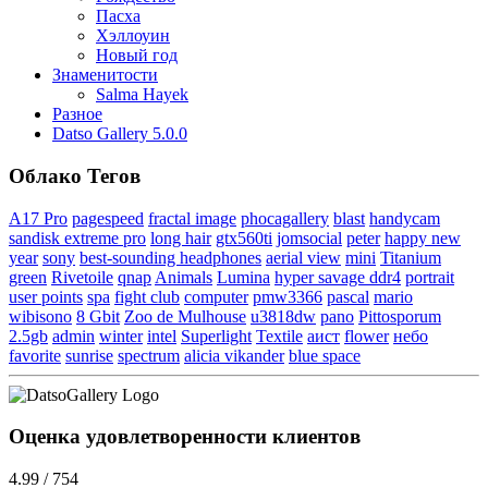
Пасха
Хэллоуин
Новый год
Знаменитости
Salma Hayek
Разное
Datso Gallery 5.0.0
Облако Тегов
A17 Pro
pagespeed
fractal image
phocagallery
blast
handycam
sandisk extreme pro
long hair
gtx560ti
jomsocial
peter
happy new
year
sony
best-sounding headphones
aerial view
mini
Titanium
green
Rivetoile
qnap
Animals
Lumina
hyper savage ddr4
portrait
user points
spa
fight club
computer
pmw3366
pascal
mario
wibisono
8 Gbit
Zoo de Mulhouse
u3818dw
pano
Pittosporum
2.5gb
admin
winter
intel
Superlight
Textile
аист
flower
небо
favorite
sunrise
spectrum
alicia vikander
blue space
Оценка удовлетворенности клиентов
4.99 / 754