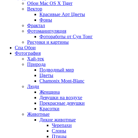
Обои Mac OS X Tiger
Вектор
Красивые Арт Цветы
Фоны
Фрактал
Фотоманипуляция
Фотоработы от Сун Тонг
Рисунки и картины
Спа Обои
Фотография
Хай-тек
Природа
Подводный мир
Цветы
Chamonix Mont-Blanc
Люди
Женщина
Девушки на воздухе
Прекрасные девушки
Красотки
Животные
Дикие животные
Черепахи
Слоны
Птицы