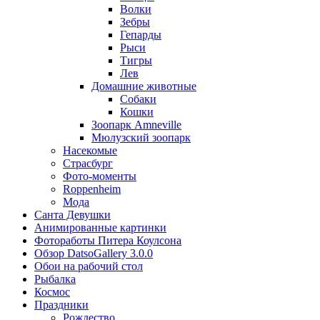
Волки
Зебры
Гепарды
Рыси
Тигры
Лев
Домашние животные
Собаки
Кошки
Зоопарк Amneville
Мюлузский зоопарк
Насекомые
Страсбург
Фото-моменты
Roppenheim
Мода
Санта Девушки
Aнимированные картинки
Фотоработы Питера Коулсона
Обзор DatsoGallery 3.0.0
Обои на рабочий стол
Рыбалка
Космос
Праздники
Рождество