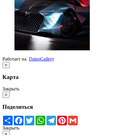
Работает на
Datso
Gallery
×
Карта
Закрыть
×
Поделиться
Share
Facebook
Twitter
WhatsApp
Telegram
Pinterest
Gmail
Закрыть
×