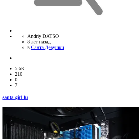
Andriy DATSO
8 лет назад
в
Санта Девушки
5.6K
210
0
7
santa-girl-lu