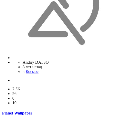
Andriy DATSO
8 лет назад
в
Космос
7.5K
56
0
10
Planet Wallpaper