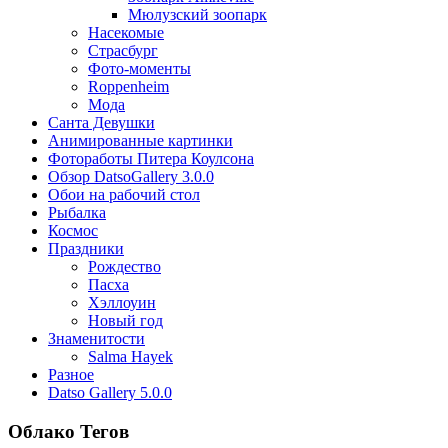
Мюлузский зоопарк
Насекомые
Страсбург
Фото-моменты
Roppenheim
Мода
Санта Девушки
Aнимированные картинки
Фотоработы Питера Коулсона
Обзор DatsoGallery 3.0.0
Обои на рабочий стол
Рыбалка
Космос
Праздники
Рождество
Пасха
Хэллоуин
Новый год
Знаменитости
Salma Hayek
Разное
Datso Gallery 5.0.0
Облако Тегов