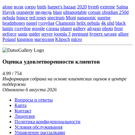
alone
волк
озеро
birds
harper's bazaar
2020
bvm6
extreme
Salma
Hayek
orangerie
медведь
blast
ultraportable
corsair obsidian 250d
nebula
france
red roses
spectrum
Mont
panasonic
sunrise
headphones
pastel
голубая
Chamonix
helix nebula
4k uhd
black
lumix
голубое
google
слоны
planet
gallery
айдахо
photo
frost
geforce
santa
spider
server
joomla 3
pregnant
hyperx savage
allure
Poland
kingston
магнолия
Klipsch
micro
Оценка удовлетворенности клиентов
4.99 / 754
Информация собрана на основе клиентских оценок в центре
поддержки
Обновлено 6 августа 2026
Вопросы и ответы
Карта
Контакт
Лицензия
Политика конфиденциальности
Условия обслуживания
Управление рассылками