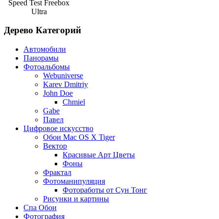
Speed Test Freebox
Ultra
Дерево Категорий
Автомобили
Панорамы
Фотоальбомы
Webuniverse
Karev Dmitriy
John Doe
Chmiel
Gabe
Павел
Цифровое искусство
Обои Mac OS X Tiger
Вектор
Красивые Арт Цветы
Фоны
Фрактал
Фотоманипуляция
Фотоработы от Сун Тонг
Рисунки и картины
Спа Обои
Фотография