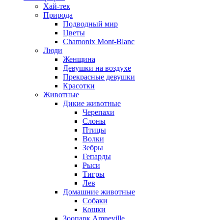
Хай-тек
Природа
Подводный мир
Цветы
Chamonix Mont-Blanc
Люди
Женщина
Девушки на воздухе
Прекрасные девушки
Красотки
Животные
Дикие животные
Черепахи
Слоны
Птицы
Волки
Зебры
Гепарды
Рыси
Тигры
Лев
Домашние животные
Собаки
Кошки
Зоопарк Amneville