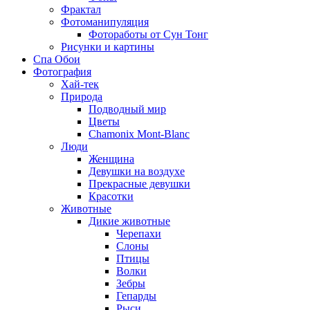
Фрактал
Фотоманипуляция
Фотоработы от Сун Тонг
Рисунки и картины
Спа Обои
Фотография
Хай-тек
Природа
Подводный мир
Цветы
Chamonix Mont-Blanc
Люди
Женщина
Девушки на воздухе
Прекрасные девушки
Красотки
Животные
Дикие животные
Черепахи
Слоны
Птицы
Волки
Зебры
Гепарды
Рыси