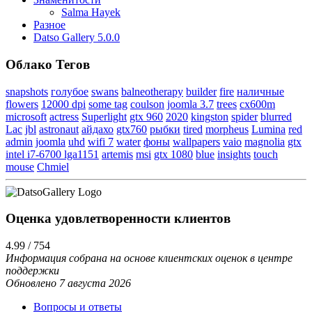
Salma Hayek
Разное
Datso Gallery 5.0.0
Облако Тегов
snapshots
голубое
swans
balneotherapy
builder
fire
наличные
flowers
12000 dpi
some tag
coulson
joomla 3.7
trees
cx600m
microsoft
actress
Superlight
gtx 960
2020
kingston
spider
blurred
Lac
jbl
astronaut
айдахо
gtx760
рыбки
tired
morpheus
Lumina
red
admin
joomla
uhd
wifi 7
water
фоны
wallpapers
vaio
magnolia
gtx
intel i7-6700 lga1151
artemis
msi
gtx 1080
blue
insights
touch
mouse
Chmiel
Оценка удовлетворенности клиентов
4.99 / 754
Информация собрана на основе клиентских оценок в центре
поддержки
Обновлено 7 августа 2026
Вопросы и ответы