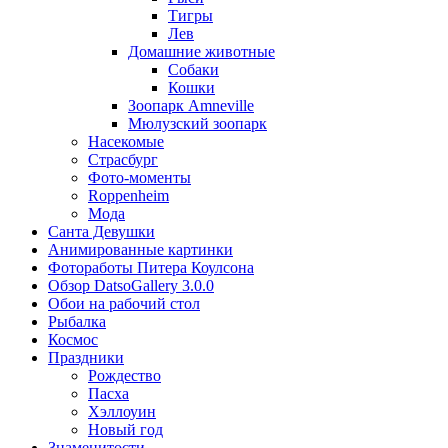
Тигры
Лев
Домашние животные
Собаки
Кошки
Зоопарк Amneville
Мюлузский зоопарк
Насекомые
Страсбург
Фото-моменты
Roppenheim
Мода
Санта Девушки
Aнимированные картинки
Фотоработы Питера Коулсона
Обзор DatsoGallery 3.0.0
Обои на рабочий стол
Рыбалка
Космос
Праздники
Рождество
Пасха
Хэллоуин
Новый год
Знаменитости