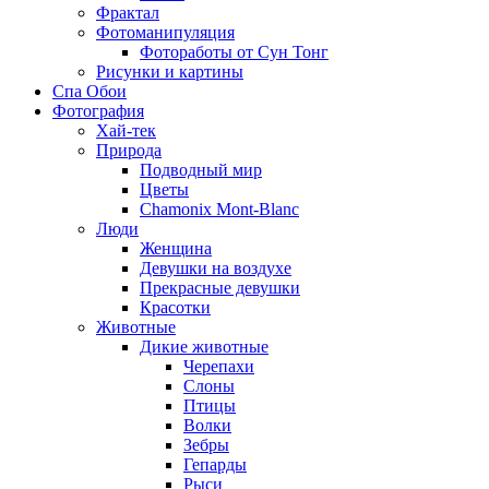
Фрактал
Фотоманипуляция
Фотоработы от Сун Тонг
Рисунки и картины
Спа Обои
Фотография
Хай-тек
Природа
Подводный мир
Цветы
Chamonix Mont-Blanc
Люди
Женщина
Девушки на воздухе
Прекрасные девушки
Красотки
Животные
Дикие животные
Черепахи
Слоны
Птицы
Волки
Зебры
Гепарды
Рыси