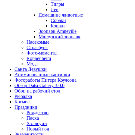
Тигры
Лев
Домашние животные
Собаки
Кошки
Зоопарк Amneville
Мюлузский зоопарк
Насекомые
Страсбург
Фото-моменты
Roppenheim
Мода
Санта Девушки
Aнимированные картинки
Фотоработы Питера Коулсона
Обзор DatsoGallery 3.0.0
Обои на рабочий стол
Рыбалка
Космос
Праздники
Рождество
Пасха
Хэллоуин
Новый год
Знаменитости