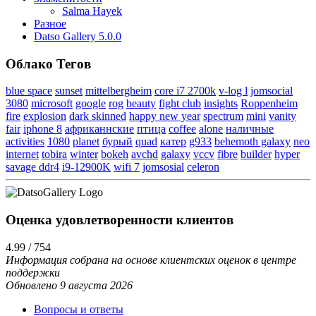
Salma Hayek
Разное
Datso Gallery 5.0.0
Облако Тегов
blue space
sunset
mittelbergheim
core i7 2700k
v-log l
jomsocial
3080
microsoft
google
rog
beauty
fight club
insights
Roppenheim
fire
explosion
dark skinned
happy new year
spectrum
mini
vanity
fair
iphone 8
африканнские
птица
coffee
alone
наличные
activities
1080
planet
бурый
quad
катер
g933
behemoth galaxy
neo
internet
tobira
winter
bokeh
avchd
galaxy
vccv
fibre
builder
hyper
savage ddr4
i9-12900K
wifi 7
jomsosial
celeron
Оценка удовлетворенности клиентов
4.99 / 754
Информация собрана на основе клиентских оценок в центре
поддержки
Обновлено 9 августа 2026
Вопросы и ответы