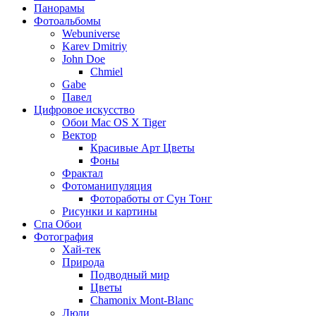
Панорамы
Фотоальбомы
Webuniverse
Karev Dmitriy
John Doe
Chmiel
Gabe
Павел
Цифровое искусство
Обои Mac OS X Tiger
Вектор
Красивые Арт Цветы
Фоны
Фрактал
Фотоманипуляция
Фотоработы от Сун Тонг
Рисунки и картины
Спа Обои
Фотография
Хай-тек
Природа
Подводный мир
Цветы
Chamonix Mont-Blanc
Люди