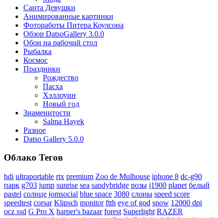
Санта Девушки
Aнимированные картинки
Фотоработы Питера Коулсона
Обзор DatsoGallery 3.0.0
Обои на рабочий стол
Рыбалка
Космос
Праздники
Рождество
Пасха
Хэллоуин
Новый год
Знаменитости
Salma Hayek
Разное
Datso Gallery 5.0.0
Облако Тегов
hdi
ultraportable
rtx
premium
Zoo de Mulhouse
iphone 8
dc-g90
парк
g703
jump
sunrise
sea
sandybridge
розы
j1900
planet
белый
pastel
солнце
jomsocial
blue space
3080
слоны
speed score
speedtest
corsar
Klipsch
monitor
ftth
eye of god
snow
12000 dpi
ocz ssd
G Pro X
harper's bazaar
forest
Superlight
RAZER