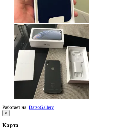
Работает на
Datso
Gallery
×
Карта