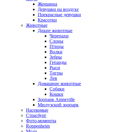
Женщина
Девушки на воздухе
Прекрасные девушки
Красотки
Животные
Дикие животные
Черепахи
Слоны
Птицы
Волки
Зебры
Гепарды
Рыси
Тигры
Лев
Домашние животные
Собаки
Кошки
Зоопарк Amneville
Мюлузский зоопарк
Насекомые
Страсбург
Фото-моменты
Roppenheim
Мода