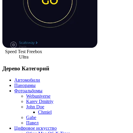
Speed Test Freebox
Ultra
Дерево Категорий
Автомобили
Панорамы
Фотоальбомы
Webuniverse
Karev Dmitriy
John Doe
Chmiel
Gabe
Павел
Цифровое искусство