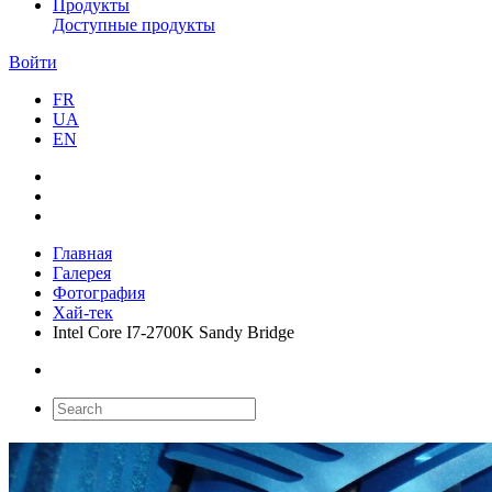
Продукты
Доступные продукты
Войти
FR
UA
EN
Главная
Галерея
Фотография
Хай-тек
Intel Core I7-2700K Sandy Bridge