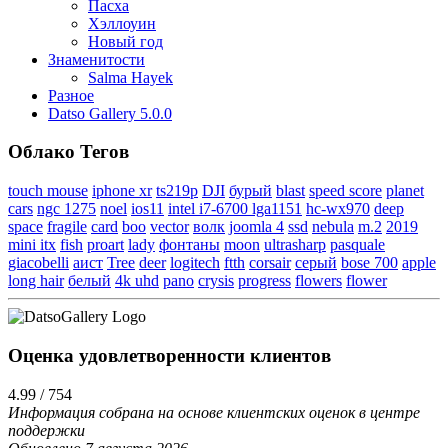
Пасха
Хэллоуин
Новый год
Знаменитости
Salma Hayek
Разное
Datso Gallery 5.0.0
Облако Тегов
touch mouse
iphone xr
ts219p
DJI
бурый
blast
speed score
planet
cars
ngc 1275
noel
ios11
intel i7-6700 lga1151
hc-wx970
deep
space
fragile
card
boo
vector
волк
joomla 4
ssd
nebula
m.2
2019
mini itx
fish
proart
lady
фонтаны
moon
ultrasharp
pasquale
giacobelli
аист
Tree
deer
logitech
ftth
corsair
серый
bose 700
apple
long hair
белый
4k uhd
pano
crysis
progress
flowers
flower
Оценка удовлетворенности клиентов
4.99 / 754
Информация собрана на основе клиентских оценок в центре
поддержки