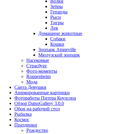
Волки
Зебры
Гепарды
Рыси
Тигры
Лев
Домашние животные
Собаки
Кошки
Зоопарк Amneville
Мюлузский зоопарк
Насекомые
Страсбург
Фото-моменты
Roppenheim
Мода
Санта Девушки
Aнимированные картинки
Фотоработы Питера Коулсона
Обзор DatsoGallery 3.0.0
Обои на рабочий стол
Рыбалка
Космос
Праздники
Рождество