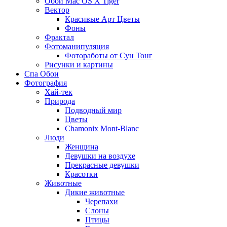
Обои Mac OS X Tiger
Вектор
Красивые Арт Цветы
Фоны
Фрактал
Фотоманипуляция
Фотоработы от Сун Тонг
Рисунки и картины
Спа Обои
Фотография
Хай-тек
Природа
Подводный мир
Цветы
Chamonix Mont-Blanc
Люди
Женщина
Девушки на воздухе
Прекрасные девушки
Красотки
Животные
Дикие животные
Черепахи
Слоны
Птицы