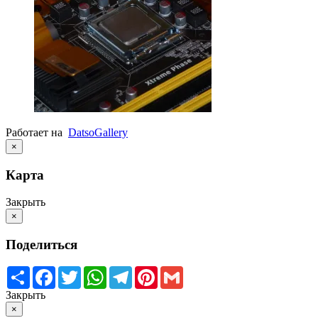
Работает на
Datso
Gallery
×
Карта
Закрыть
×
Поделиться
Share
Facebook
Twitter
WhatsApp
Telegram
Pinterest
Gmail
Закрыть
×