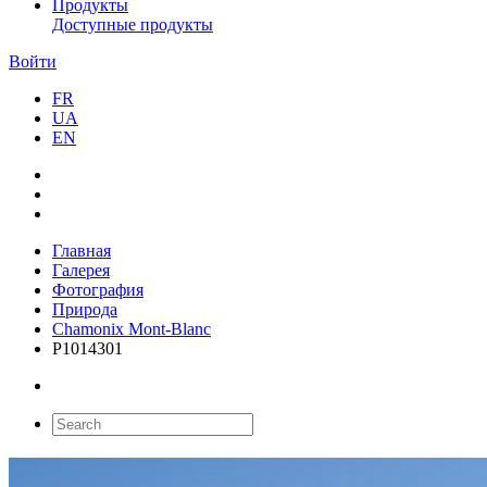
Продукты
Доступные продукты
Войти
FR
UA
EN
Главная
Галерея
Фотография
Природа
Chamonix Mont-Blanc
P1014301