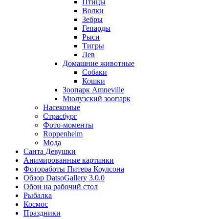
Птицы
Волки
Зебры
Гепарды
Рыси
Тигры
Лев
Домашние животные
Собаки
Кошки
Зоопарк Amneville
Мюлузский зоопарк
Насекомые
Страсбург
Фото-моменты
Roppenheim
Мода
Санта Девушки
Aнимированные картинки
Фотоработы Питера Коулсона
Обзор DatsoGallery 3.0.0
Обои на рабочий стол
Рыбалка
Космос
Праздники