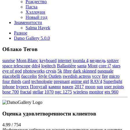
Рождество
Пасха
Хэллоуин
Новый год
Знаменитости
Salma Hayek
Разное
Datso Gallery 5.0.0
Облако Тегов
sunrise
Mont-Blanc
keyboard
internet
joomla 4
медведь
spitzer
space telescope
ddr4
logitech
Ballastière
santa
Mont
core i7
stars
eye of god
photoworks
crysis
5k
fibre
dark skinned
pasquale
giacobelli
бассейн
Style Outlets
swedish actress
vccv
fire
micro
four thirds
card
technologie
pregnant
anime girl
RAV4
Superlight
iphone
hyperx
Попугай
камни
вакен
2017
moon
sun
user points
bose 700
fractal
stellar
1070
ngc 1275
wireless
monitor
gtx 960
Оценка удовлетворенности клиентов
4.99 / 754
Информация собрана на основе клиентских оценок в центре