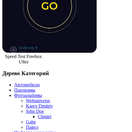
Speed Test Freebox
Ultra
Дерево Категорий
Автомобили
Панорамы
Фотоальбомы
Webuniverse
Karev Dmitriy
John Doe
Chmiel
Gabe
Павел