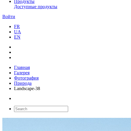
Продукты
Доступные продукты
Войти
FR
UA
EN
Главная
Галерея
Фотография
Природа
Landscape-38