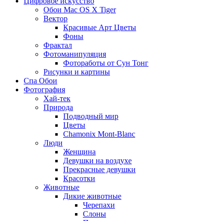
Цифровое искусство
Обои Mac OS X Tiger
Вектор
Красивые Арт Цветы
Фоны
Фрактал
Фотоманипуляция
Фотоработы от Сун Тонг
Рисунки и картины
Спа Обои
Фотография
Хай-тек
Природа
Подводный мир
Цветы
Chamonix Mont-Blanc
Люди
Женщина
Девушки на воздухе
Прекрасные девушки
Красотки
Животные
Дикие животные
Черепахи
Слоны