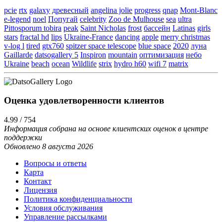
pcie
rtx
galaxy
древесный
angelina jolie
progress
qnap
Mont-Blanc
e-legend
noel
Попугай
celebrity
Zoo de Mulhouse
sea
ultra
Pittosporum tobira
peak
Saint Nicholas
frost
бассейн
Latinas
girls
stars
fractal hd
lips
Ukraine-France
dancing
apple
merry christmas
v-log l
tired
gtx760
spitzer space telescope
blue space
2020
луна
Gaillarde
datsogallery 5
Inspiron
mountain
оптимизация
небо
Ukraine
beach
ocean
Wildlife
strix
hydro h60
wifi 7
matrix
Оценка удовлетворенности клиентов
4.99 / 754
Информация собрана на основе клиентских оценок в центре
поддержки
Обновлено 8 августа 2026
Вопросы и ответы
Карта
Контакт
Лицензия
Политика конфиденциальности
Условия обслуживания
Управление рассылками