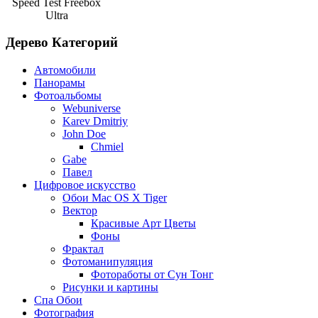
Speed Test Freebox
Ultra
Дерево Категорий
Автомобили
Панорамы
Фотоальбомы
Webuniverse
Karev Dmitriy
John Doe
Chmiel
Gabe
Павел
Цифровое искусство
Обои Mac OS X Tiger
Вектор
Красивые Арт Цветы
Фоны
Фрактал
Фотоманипуляция
Фотоработы от Сун Тонг
Рисунки и картины
Спа Обои
Фотография