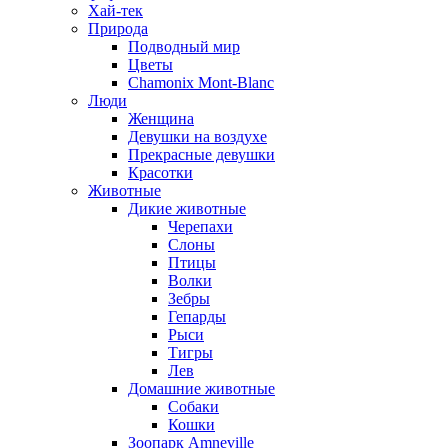
Хай-тек
Природа
Подводный мир
Цветы
Chamonix Mont-Blanc
Люди
Женщина
Девушки на воздухе
Прекрасные девушки
Красотки
Животные
Дикие животные
Черепахи
Слоны
Птицы
Волки
Зебры
Гепарды
Рыси
Тигры
Лев
Домашние животные
Собаки
Кошки
Зоопарк Amneville