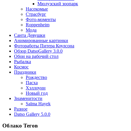
Мюлузский зоопарк
Насекомые
Страсбург
Фото-моменты
Roppenheim
Мода
Санта Девушки
Aнимированные картинки
Фотоработы Питера Коулсона
Обзор DatsoGallery 3.0.0
Обои на рабочий стол
Рыбалка
Космос
Праздники
Рождество
Пасха
Хэллоуин
Новый год
Знаменитости
Salma Hayek
Разное
Datso Gallery 5.0.0
Облако Тегов