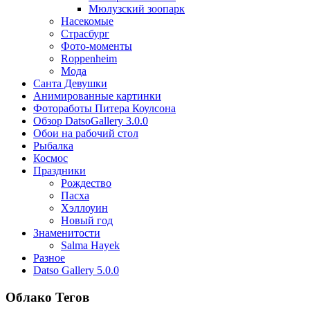
Мюлузский зоопарк
Насекомые
Страсбург
Фото-моменты
Roppenheim
Мода
Санта Девушки
Aнимированные картинки
Фотоработы Питера Коулсона
Обзор DatsoGallery 3.0.0
Обои на рабочий стол
Рыбалка
Космос
Праздники
Рождество
Пасха
Хэллоуин
Новый год
Знаменитости
Salma Hayek
Разное
Datso Gallery 5.0.0
Облако Тегов