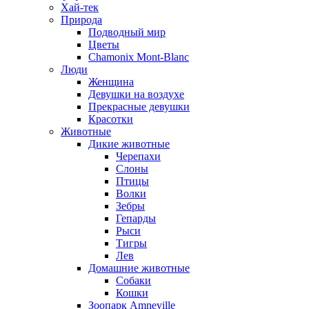
Хай-тек
Природа
Подводный мир
Цветы
Chamonix Mont-Blanc
Люди
Женщина
Девушки на воздухе
Прекрасные девушки
Красотки
Животные
Дикие животные
Черепахи
Слоны
Птицы
Волки
Зебры
Гепарды
Рыси
Тигры
Лев
Домашние животные
Собаки
Кошки
Зоопарк Amneville