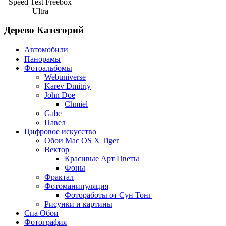
Speed Test Freebox
Ultra
Дерево Категорий
Автомобили
Панорамы
Фотоальбомы
Webuniverse
Karev Dmitriy
John Doe
Chmiel
Gabe
Павел
Цифровое искусство
Обои Mac OS X Tiger
Вектор
Красивые Арт Цветы
Фоны
Фрактал
Фотоманипуляция
Фотоработы от Сун Тонг
Рисунки и картины
Спа Обои
Фотография