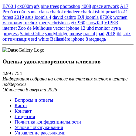
B760-I
cx600m
afs
pine trees
photoshop
4008
space artwork
A17
Pro
бассейн
santa claus chariot
reindeer chariot
tshirt
proart
ios11
forest
2019
asus
joomla 4
david cathro
DJI
joomla
8700k
women
магнолия
freebox
merry christmas
gtx 960
snowfall
VIPER
internet
Zoo de Mulhouse
vector
iphone 12
uhd monitor
луна
progress
Sainte-Odile
sandybridge
mouse
fractal
ipad
2018
jbl
strix
оптимизация
ssd
white
Ballastière
iphone 8
медведь
Оценка удовлетворенности клиентов
4.99 / 754
Информация собрана на основе клиентских оценок в центре
поддержки
Обновлено 8 августа 2026
Вопросы и ответы
Карта
Контакт
Лицензия
Политика конфиденциальности
Условия обслуживания
Управление рассылками