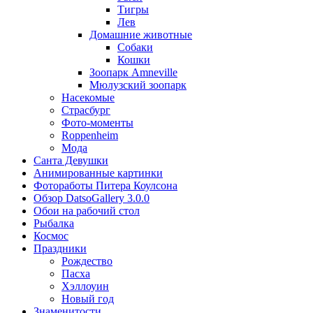
Тигры
Лев
Домашние животные
Собаки
Кошки
Зоопарк Amneville
Мюлузский зоопарк
Насекомые
Страсбург
Фото-моменты
Roppenheim
Мода
Санта Девушки
Aнимированные картинки
Фотоработы Питера Коулсона
Обзор DatsoGallery 3.0.0
Обои на рабочий стол
Рыбалка
Космос
Праздники
Рождество
Пасха
Хэллоуин
Новый год
Знаменитости