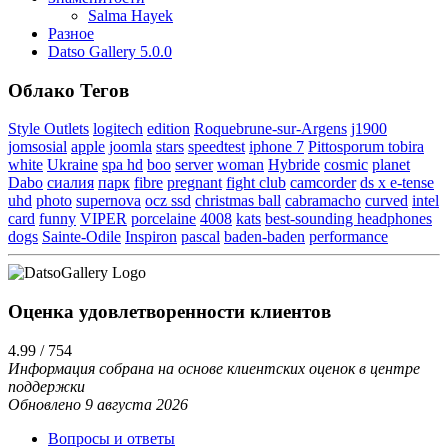
Salma Hayek
Разное
Datso Gallery 5.0.0
Облако Тегов
Style Outlets
logitech
edition
Roquebrune-sur-Argens
j1900
jomsosial
apple
joomla
stars
speedtest
iphone 7
Pittosporum tobira
white
Ukraine
spa hd
boo
server
woman
Hybride
cosmic
planet
Dabo
сиалия
парк
fibre
pregnant
fight club
camcorder
ds x e-tense
uhd
photo
supernova
ocz ssd
christmas ball
cabramacho
curved
intel
card
funny
VIPER
porcelaine
4008
kats
best-sounding headphones
dogs
Sainte-Odile
Inspiron
pascal
baden-baden
performance
Оценка удовлетворенности клиентов
4.99 / 754
Информация собрана на основе клиентских оценок в центре
поддержки
Обновлено 9 августа 2026
Вопросы и ответы