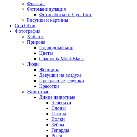
Фрактал
Фотоманипуляция
Фотоработы от Сун Тонг
Рисунки и картины
Спа Обои
Фотография
Хай-тек
Природа
Подводный мир
Цветы
Chamonix Mont-Blanc
Люди
Женщина
Девушки на воздухе
Прекрасные девушки
Красотки
Животные
Дикие животные
Черепахи
Слоны
Птицы
Волки
Зебры
Гепарды
Рыси