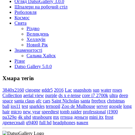
Огляд DatsoGallery 3.0.0
Шпалери на робочий стіл
Риболовля
Космос
Свята
Різдво
Великдень
Хеллоуїн
Новий Рік
Знаменитості
Сальма Хайєк
Різне
Datso Gallery 5.0.0
Хмара тегів
3840x2160
cigogne
gddr5
2016
Lac
snapshots
sun
water
roses
Collection
aerial view
purple
ds x e-tense
core i7 2700k
ultra
deep
space
santa claus
afc
cars
Saint Nicholas
santa
freebox
christmas
ball
ios11
test
sparkles
ternopil
Zoo de Mulhouse
server
google
long
hair
micro
new year
speedtest
tomb raider
professional
j1900
pa329q
4k uhd
strasbourg
mx
птица
деньги
mini itx
frost
древесный
q9400
full hd
headphones
вакен