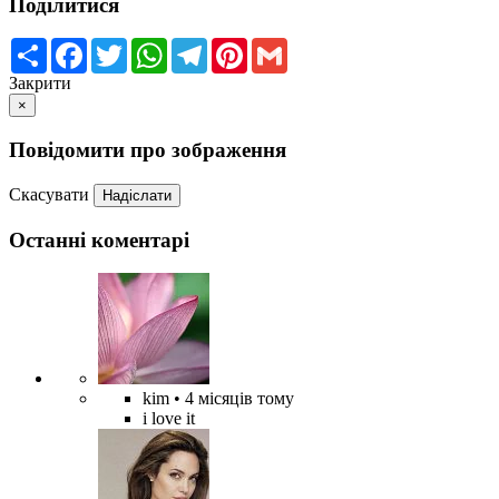
Поділитися
Share
Facebook
Twitter
WhatsApp
Telegram
Pinterest
Gmail
Закрити
×
Повідомити про зображення
Скасувати
Надіслати
Останні коментарі
kim
• 4 місяців тому
i love it