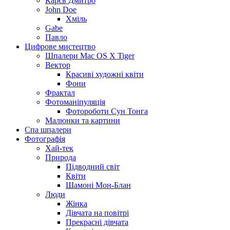
Карєв Дмитро
John Doe
Хміль
Gabe
Павло
Цифрове мистецтво
Шпалери Mac OS X Tiger
Вектор
Красиві художні квіти
Фони
Фрактал
Фотоманіпуляція
Фотороботи Сун Тонга
Малюнки та картини
Спа шпалери
Фотографія
Хай-тек
Природа
Підводний світ
Квіти
Шамоні Мон-Блан
Люди
Жінка
Дівчата на повітрі
Прекрасні дівчата