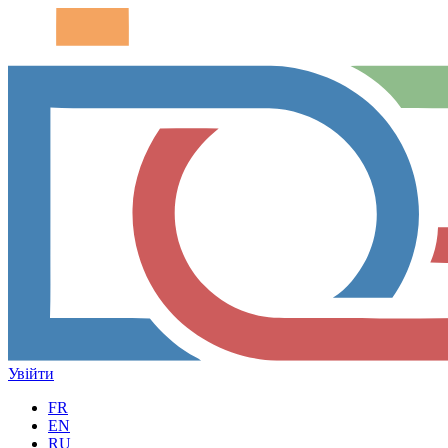
Увійти
FR
EN
RU