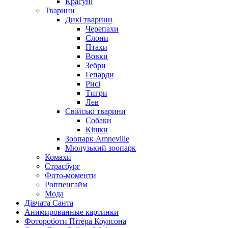
Красуні
Тварини
Дикі тварини
Черепахи
Слони
Птахи
Вовки
Зебри
Гепарди
Рисі
Тигри
Лев
Свійські тварини
Собаки
Кішки
Зоопарк Amneville
Мюлузький зоопарк
Комахи
Страсбург
Фото-моменти
Роппенгайм
Мода
Дівчата Санта
Aнимированные картинки
Фотороботи Пітера Коулсона