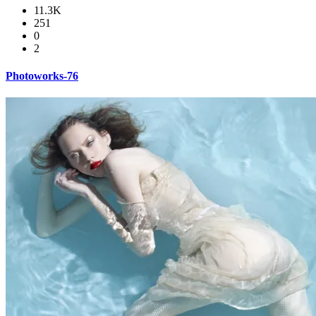
11.3K
251
0
2
Photoworks-76