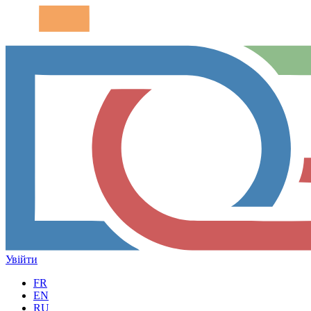
Увійти
FR
EN
RU