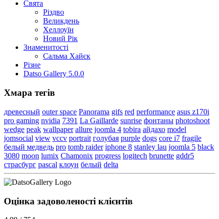
Свята
Різдво
Великдень
Хеллоуїн
Новий Рік
Знаменитості
Сальма Хайєк
Різне
Datso Gallery 5.0.0
Хмара тегів
древесный
outer space
Panorama
gifs
red
performance
asus z170i
pro gaming
nvidia
7391
La Gaillarde
sunrise
фонтаны
photoshoot
wedge
peak
wallpaper
allure
joomla 4
tobira
айдахо
model
jomsocial
view
vccv
portrait
голубая
purple
dogs
core i7
fragile
белый медведь
pro
tomb raider
iphone 8
stanley lau
joomla 5
black
3080
moon
lumix
Chamonix
progress
logitech
brunette
gddr5
страсбург
pascal
клоун
белый
delta
Оцінка задоволеності клієнтiв