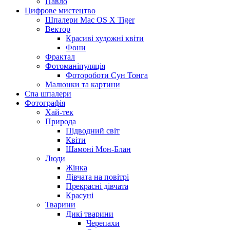
Павло
Цифрове мистецтво
Шпалери Mac OS X Tiger
Вектор
Красиві художні квіти
Фони
Фрактал
Фотоманіпуляція
Фотороботи Сун Тонга
Малюнки та картини
Спа шпалери
Фотографія
Хай-тек
Природа
Підводний світ
Квіти
Шамоні Мон-Блан
Люди
Жінка
Дівчата на повітрі
Прекрасні дівчата
Красуні
Тварини
Дикі тварини
Черепахи