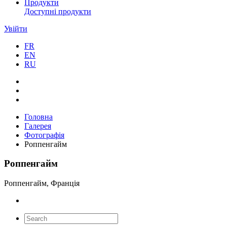
Продукти
Доступні продукти
Увійти
FR
EN
RU
Головна
Галерея
Фотографія
Роппенгайм
Роппенгайм
Роппенгайм, Франція