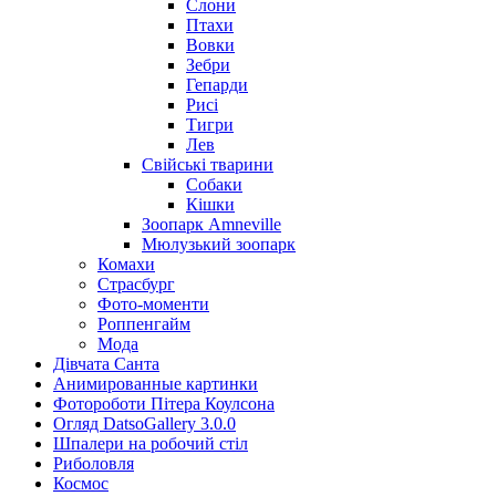
Слони
Птахи
Вовки
Зебри
Гепарди
Рисі
Тигри
Лев
Свійські тварини
Собаки
Кішки
Зоопарк Amneville
Мюлузький зоопарк
Комахи
Страсбург
Фото-моменти
Роппенгайм
Мода
Дівчата Санта
Aнимированные картинки
Фотороботи Пітера Коулсона
Огляд DatsoGallery 3.0.0
Шпалери на робочий стіл
Риболовля
Космос