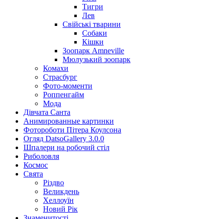
Тигри
Лев
Свійські тварини
Собаки
Кішки
Зоопарк Amneville
Мюлузький зоопарк
Комахи
Страсбург
Фото-моменти
Роппенгайм
Мода
Дівчата Санта
Aнимированные картинки
Фотороботи Пітера Коулсона
Огляд DatsoGallery 3.0.0
Шпалери на робочий стіл
Риболовля
Космос
Свята
Різдво
Великдень
Хеллоуїн
Новий Рік
Знаменитості