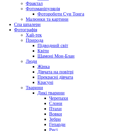
Фрактал
Фотоманіпуляція
Фотороботи Сун Тонга
Малюнки та картини
Спа шпалери
Фотографія
Хай-тек
Природа
Підводний світ
Квіти
Шамоні Мон-Блан
Люди
Жінка
Дівчата на повітрі
Прекрасні дівчата
Красуні
Тварини
Дикі тварини
Черепахи
Слони
Птахи
Вовки
Зебри
Гепарди
Рисі