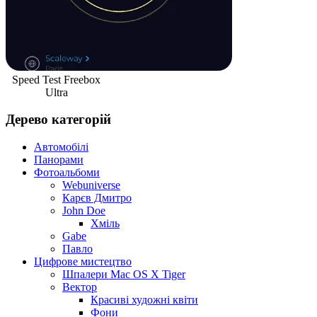
Speed Test Freebox
Ultra
Дерево категорій
Автомобілі
Панорами
Фотоальбоми
Webuniverse
Карєв Дмитро
John Doe
Хміль
Gabe
Павло
Цифрове мистецтво
Шпалери Mac OS X Tiger
Вектор
Красиві художні квіти
Фони