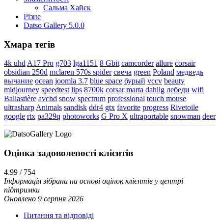
Сальма Хайєк
Різне
Datso Gallery 5.0.0
Хмара тегів
4k uhd
A17 Pro
g703
lga1151
8 Gbit
camcorder
allure
corsair
obsidian 250d
mclaren 570s spider
свеча
green
Poland
медведь
вычание
ocean
joomla 3.7
blue space
бурый
vccv
beauty
midjourney
speedtest
lips
8700k
corsar
marta dahlig
лебеди
wifi
Ballastière
avchd
snow
spectrum
professional
touch mouse
ultrasharp
Animals
sandisk
ddr4
gtx
favorite
progress
Rivetoile
google
rtx
pa329q
photoworks
G Pro X
ultraportable
snowman
deer
Оцінка задоволеності клієнтiв
4.99 / 754
Інформація зібрана на основі оцінок клієнтів у центрі
підтримки
Оновлено 9 серпня 2026
Питання та відповіді