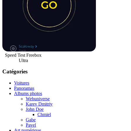
Speed Test Freebox
Ultra
Catégories
Voitures
Panoramas
Albums photos
Webuniverse
Karev Dmitriy
John Doe
Chmiel
Gabe
Pavel
Art numérique