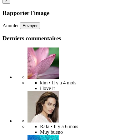
×
Rapporter l'image
Annuler
Envoyer
Derniers commentaires
kim
• Il y a 4 mois
i love it
Rafa
• Il y a 6 mois
Muy bueno