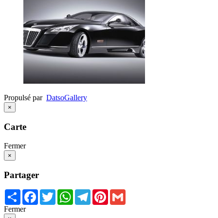
Propulsé par
Datso
Gallery
×
Carte
Fermer
×
Partager
Share
Facebook
Twitter
WhatsApp
Telegram
Pinterest
Gmail
Fermer