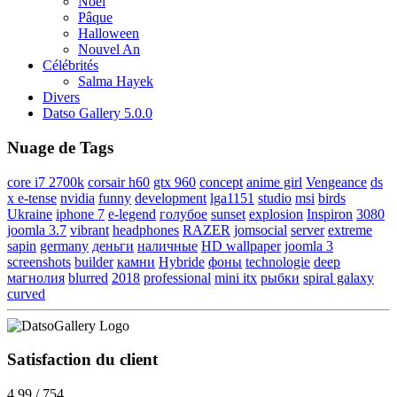
Noël
Pâque
Halloween
Nouvel An
Célébrités
Salma Hayek
Divers
Datso Gallery 5.0.0
Nuage de Tags
core i7 2700k
corsair h60
gtx 960
concept
anime girl
Vengeance
ds
x e-tense
nvidia
funny
development
lga1151
studio
msi
birds
Ukraine
iphone 7
e-legend
голубое
sunset
explosion
Inspiron
3080
joomla 3.7
vibrant
headphones
RAZER
jomsocial
server
extreme
sapin
germany
деньги
наличные
HD wallpaper
joomla 3
screenshots
builder
камни
Hybride
фоны
technologie
deep
магнолия
blurred
2018
professional
mini itx
рыбки
spiral galaxy
curved
Satisfaction du client
4.99 / 754