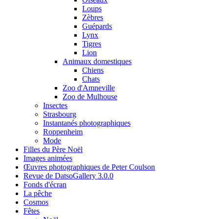
Loups
Zèbres
Guépards
Lynx
Tigres
Lion
Animaux domestiques
Chiens
Chats
Zoo d'Amneville
Zoo de Mulhouse
Insectes
Strasbourg
Instantanés photographiques
Roppenheim
Mode
Filles du Père Noël
Images animées
Œuvres photographiques de Peter Coulson
Revue de DatsoGallery 3.0.0
Fonds d'écran
La pêche
Cosmos
Fêtes