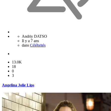
Andriy DATSO
Il y a 7 ans
dans
Célébrités
13.0K
18
0
3
Angelina Jolie Lips