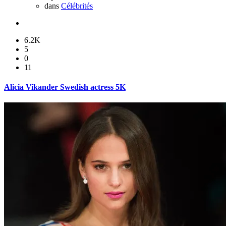
dans
Célébrités
6.2K
5
0
11
Alicia Vikander Swedish actress 5K