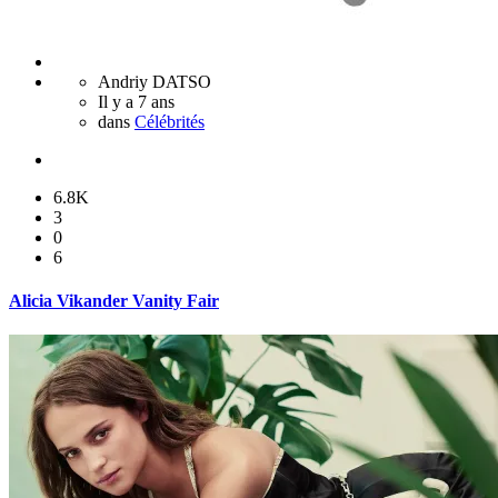
Andriy DATSO
Il y a 7 ans
dans
Célébrités
6.8K
3
0
6
Alicia Vikander Vanity Fair