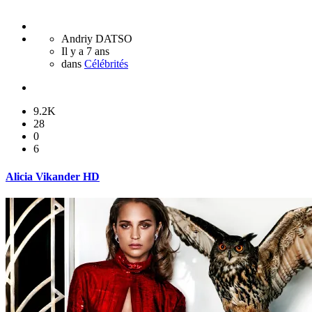
Andriy DATSO
Il y a 7 ans
dans
Célébrités
9.2K
28
0
6
Alicia Vikander HD