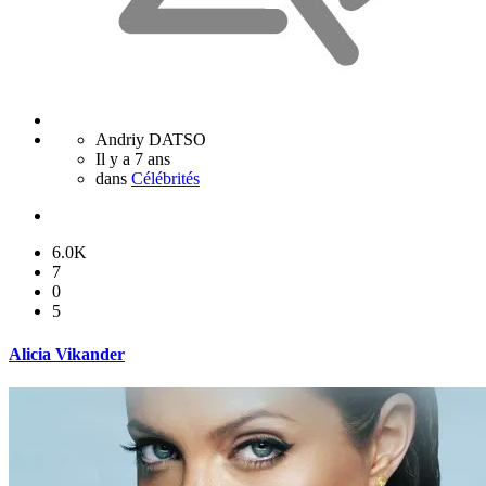
Andriy DATSO
Il y a 7 ans
dans
Célébrités
6.0K
7
0
5
Alicia Vikander