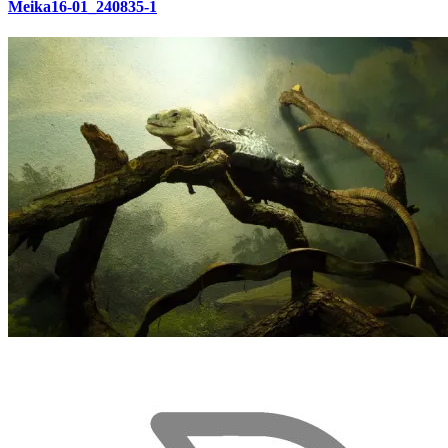
Meika16-01_240835-1