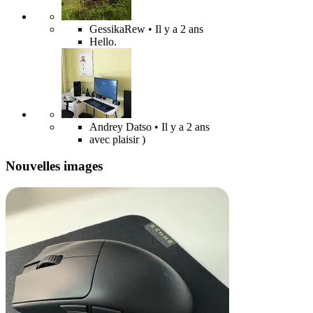
GessikaRew
• Il y a 2 ans
Hello.
Andrey Datso
• Il y a 2 ans
avec plaisir )
Nouvelles images