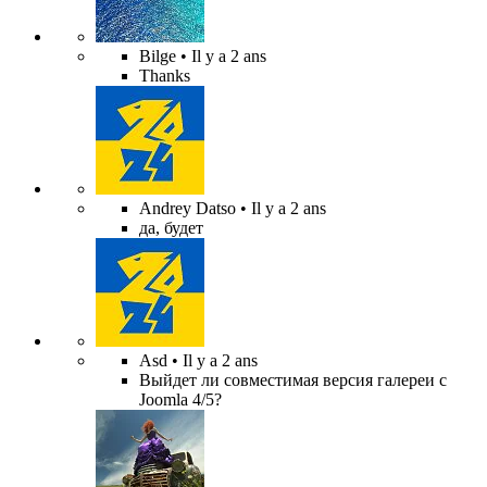
Bilge
• Il y a 2 ans
Thanks
Andrey Datso
• Il y a 2 ans
да, будет
Asd
• Il y a 2 ans
Выйдет ли совместимая версия галереи с
Joomla 4/5?