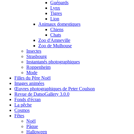
Guépards
Lynx
Tigres
Lion
Animaux domestiques
Chiens
Chats
Zoo d'Amneville
Zoo de Mulhouse
Insectes
Strasbourg
Instantanés photographiques
Roppenheim
Mode
Filles du Père Noël
Images animées
Œuvres photographiques de Peter Coulson
Revue de DatsoGallery 3.0.0
Fonds d'écran
La pêche
Cosmos
Fêtes
Noël
Pâque
Halloween