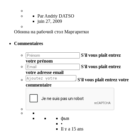
Par Andriy DATSO
juin 27, 2009
Обоина на рабочий стол Маргаритки
Commentaires
S'il vous plaît entrez
votre prénom
S'il vous plaît entrez
votre adresse email
S'il vous plaît entrez votre
commentaire
фыв
•
Il y a 15 ans