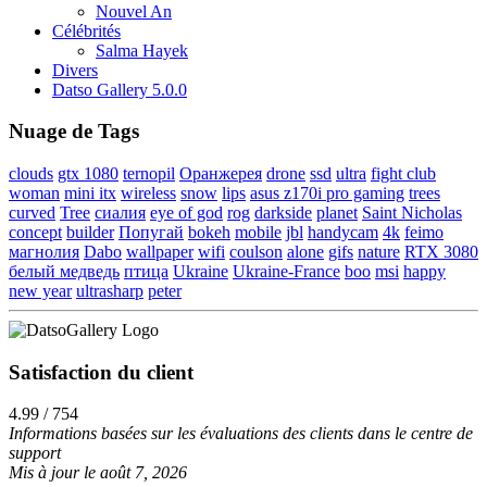
Nouvel An
Célébrités
Salma Hayek
Divers
Datso Gallery 5.0.0
Nuage de Tags
clouds
gtx 1080
ternopil
Оранжерея
drone
ssd
ultra
fight club
woman
mini itx
wireless
snow
lips
asus z170i pro gaming
trees
curved
Tree
сиалия
eye of god
rog
darkside
planet
Saint Nicholas
concept
builder
Попугай
bokeh
mobile
jbl
handycam
4k
feimo
магнолия
Dabo
wallpaper
wifi
coulson
alone
gifs
nature
RTX 3080
белый медведь
птица
Ukraine
Ukraine-France
boo
msi
happy
new year
ultrasharp
peter
Satisfaction du client
4.99 / 754
Informations basées sur les évaluations des clients dans le centre de
support
Mis à jour le août 7, 2026