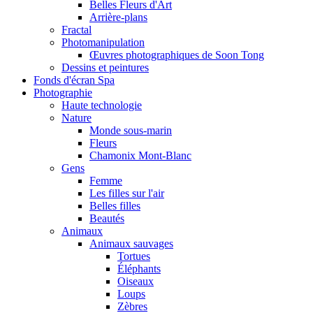
Belles Fleurs d'Art
Arrière-plans
Fractal
Photomanipulation
Œuvres photographiques de Soon Tong
Dessins et peintures
Fonds d'écran Spa
Photographie
Haute technologie
Nature
Monde sous-marin
Fleurs
Chamonix Mont-Blanc
Gens
Femme
Les filles sur l'air
Belles filles
Beautés
Animaux
Animaux sauvages
Tortues
Éléphants
Oiseaux
Loups
Zèbres