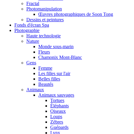
Fractal
Photomanipulation
Œuvres photographiques de Soon Tong
Dessins et peintures
Fonds d'écran Spa
Photographie
Haute technologie
Nature
Monde sous-marin
Fleurs
Chamonix Mont-Blanc
Gens
Femme
Les filles sur l'air
Belles filles
Beautés
Animaux
Animaux sauvages
Tortues
Éléphants
Oiseaux
Loups
Zèbres
Guépards
Lynx