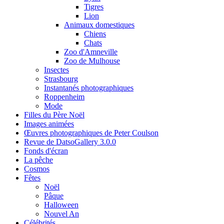
Tigres
Lion
Animaux domestiques
Chiens
Chats
Zoo d'Amneville
Zoo de Mulhouse
Insectes
Strasbourg
Instantanés photographiques
Roppenheim
Mode
Filles du Père Noël
Images animées
Œuvres photographiques de Peter Coulson
Revue de DatsoGallery 3.0.0
Fonds d'écran
La pêche
Cosmos
Fêtes
Noël
Pâque
Halloween
Nouvel An
Célébrités