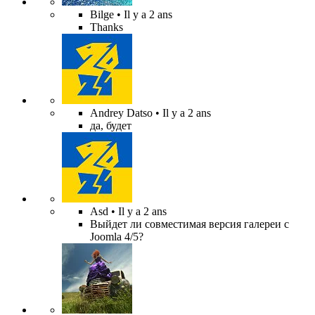
Bilge
• Il y a 2 ans
Thanks
Andrey Datso
• Il y a 2 ans
да, будет
Asd
• Il y a 2 ans
Выйдет ли совместимая версия галереи с
Joomla 4/5?