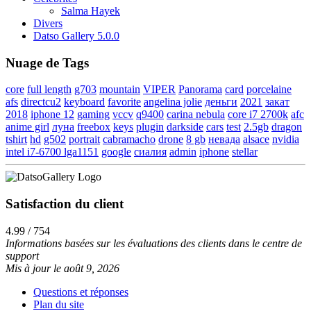
Salma Hayek
Divers
Datso Gallery 5.0.0
Nuage de Tags
core
full length
g703
mountain
VIPER
Panorama
card
porcelaine
afs
directcu2
keyboard
favorite
angelina jolie
деньги
2021
закат
2018
iphone 12
gaming
vccv
q9400
carina nebula
core i7 2700k
afc
anime girl
луна
freebox
keys
plugin
darkside
cars
test
2.5gb
dragon
tshirt
hd
g502
portrait
cabramacho
drone
8 gb
невада
alsace
nvidia
intel i7-6700 lga1151
google
сиалия
admin
iphone
stellar
Satisfaction du client
4.99 / 754
Informations basées sur les évaluations des clients dans le centre de
support
Mis à jour le août 9, 2026
Questions et réponses
Plan du site