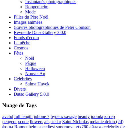
Instantanés photographiques
Roppenheim
Mode
Filles du Père Noël
Images animées
Œuvres photographiques de Peter Coulson
Revue de DatsoGallery 3.0.0
Fonds d'écran
La pêche
Cosmos
Fêtes
Noël
Pâque
Halloween
Nouvel An
Célébrités
Salma Hayek
Divers
Datso Gallery 5.0.0
Nuage de Tags
avchd
full length
iphone 7
hyperx savage
beauty
joomla
катер
peugeot
xcode
flowers
afs
stellar
Saint Nicholas
melanie delon (2d)
фоны
Roppenheim
speedtest
supernova
gtx760
айдахо
celebrity
dg