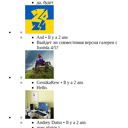
да, будет
Asd
• Il y a 2 ans
Выйдет ли совместимая версия галереи с
Joomla 4/5?
GessikaRew
• Il y a 2 ans
Hello.
Andrey Datso
• Il y a 2 ans
avec plaisir )