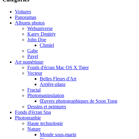
Voitures
Panoramas
Albums photos
Webuniverse
Karev Dmitriy
John Doe
Chmiel
Gabe
Pavel
Art numérique
Fonds d'écran Mac OS X Tiger
Vecteur
Belles Fleurs d'Art
Arrière-plans
Fractal
Photomanipulation
Œuvres photographiques de Soon Tong
Dessins et peintures
Fonds d'écran Spa
Photographie
Haute technologie
Nature
Monde sous-marin