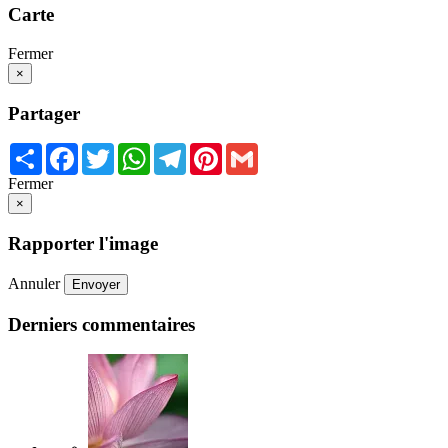
Carte
Fermer
×
Partager
Share
Facebook
Twitter
WhatsApp
Telegram
Pinterest
Gmail
Fermer
×
Rapporter l'image
Annuler
Envoyer
Derniers commentaires