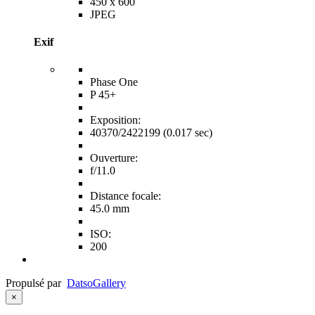
450 x 600
JPEG
Exif
Phase One
P 45+
Exposition:
40370/2422199 (0.017 sec)
Ouverture:
f/11.0
Distance focale:
45.0 mm
ISO:
200
Propulsé par
Datso
Gallery
×