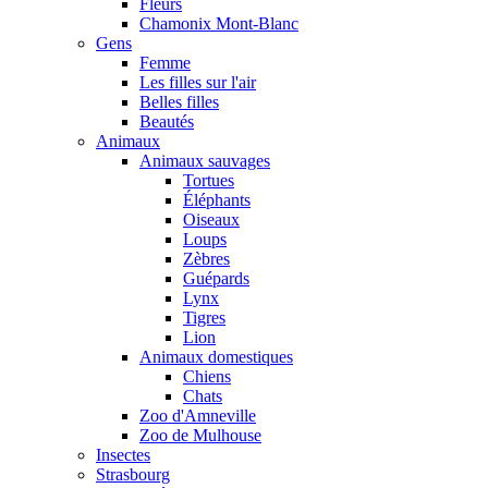
Fleurs
Chamonix Mont-Blanc
Gens
Femme
Les filles sur l'air
Belles filles
Beautés
Animaux
Animaux sauvages
Tortues
Éléphants
Oiseaux
Loups
Zèbres
Guépards
Lynx
Tigres
Lion
Animaux domestiques
Chiens
Chats
Zoo d'Amneville
Zoo de Mulhouse
Insectes
Strasbourg